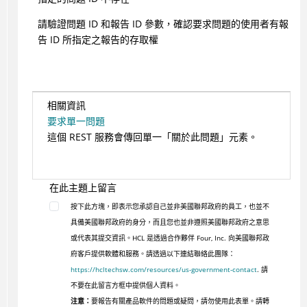
請驗證問題 ID 和報告 ID 參數，確認要求問題的使用者有報
告 ID 所指定之報告的存取權
相關資訊
要求單一問題
這個 REST 服務會傳回單一「關於此問題」元素。
在此主題上留言
按下此方塊，即表示您承認自己並非美國聯邦政府的員工，也並不
具備美國聯邦政府的身分，而且您也並非遵照美國聯邦政府之意思
或代表其提交資訊。HCL 是透過合作夥伴 Four, Inc. 向美國聯邦政
府客戶提供軟體和服務。請透過以下連結聯絡此團隊：
https://hcltechsw.com/resources/us-government-contact
. 請
不要在此留言方框中提供個人資料。
注意：
要報告有關產品軟件的問題或疑問，請勿使用此表單。請轉