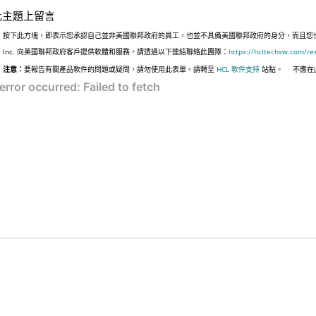
此主題上留言
按下此方塊，即表示您承認自己並非美國聯邦政府的員工，也並不具備美國聯邦政府的身分，而且您也並非
Inc. 向美國聯邦政府客戶提供軟體和服務。請透過以下連結聯絡此團隊：
https://hcltechsw.com/re
注意：
要報告有關產品軟件的問題或疑問，請勿使用此表單。請轉至
HCL 軟件支持
站點。
不應在