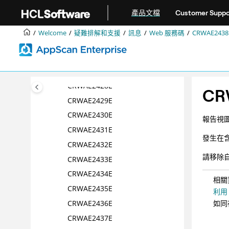
跳转到主要内容
CRWAE2423E
產品文檔
Customer Suppo
CRWAE2424E
Welcome
疑難排解和支援
訊息
Web 服務碼
CRWAE2438
CRWAE2425E
CRWAE2426E
CRWAE2427E
CRWAE2428E
CR
CRWAE2429E
CRWAE2430E
報告視圖
CRWAE2431E
發生在含有
CRWAE2432E
請移除
CRWAE2433E
CRWAE2434E
相關
CRWAE2435E
利用
CRWAE2436E
如同
CRWAE2437E