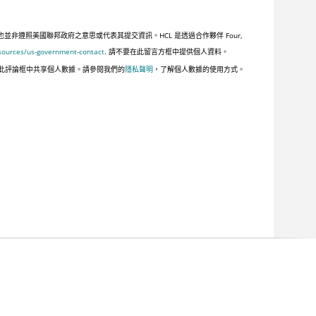
遵照美國聯邦政府之意思或代表其提交資訊。HCL 是透過合作夥伴 Four,
sources/us-government-contact
. 請不要在此留言方框中提供個人資料。
此評論框中共享個人數據。請參閱我們的
隱私聲明
，了解個人數據的使用方式。