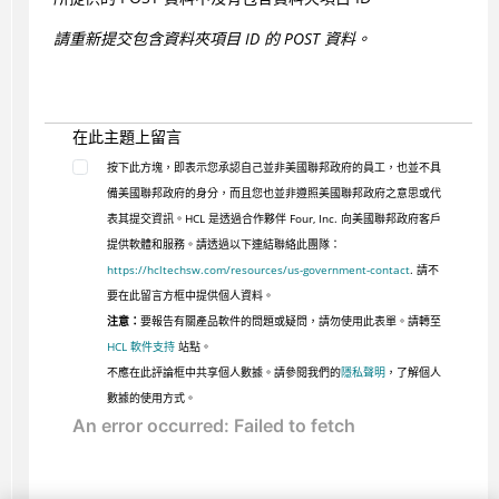
請重新提交包含資料夾項目 ID 的 POST 資料。
在此主題上留言
按下此方塊，即表示您承認自己並非美國聯邦政府的員工，也並不具
備美國聯邦政府的身分，而且您也並非遵照美國聯邦政府之意思或代
表其提交資訊。HCL 是透過合作夥伴 Four, Inc. 向美國聯邦政府客戶
提供軟體和服務。請透過以下連結聯絡此團隊：
https://hcltechsw.com/resources/us-government-contact
. 請不
要在此留言方框中提供個人資料。
注意：
要報告有關產品軟件的問題或疑問，請勿使用此表單。請轉至
HCL 軟件支持
站點。
不應在此評論框中共享個人數據。請參閱我們的
隱私聲明
，了解個人
數據的使用方式。