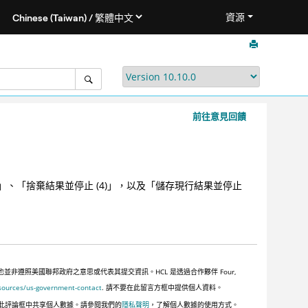
資源
前往意見回饋
3)」、「捨棄結果並停止 (4)」，以及「儲存現行結果並停止
遵照美國聯邦政府之意思或代表其提交資訊。HCL 是透過合作夥伴 Four,
sources/us-government-contact
. 請不要在此留言方框中提供個人資料。
此評論框中共享個人數據。請參閱我們的
隱私聲明
，了解個人數據的使用方式。