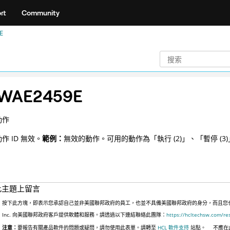
rt
Community
E
WAE2459E
動作
作 ID 無效。
範例：
無效的動作。可用的動作為「執行 (2)」、「暫停 (
此主題上留言
按下此方塊，即表示您承認自己並非美國聯邦政府的員工，也並不具備美國聯邦政府的身分，而且您也並非
Inc. 向美國聯邦政府客戶提供軟體和服務。請透過以下連結聯絡此團隊：
https://hcltechsw.com/re
注意：
要報告有關產品軟件的問題或疑問，請勿使用此表單。請轉至
HCL 軟件支持
站點。
不應在