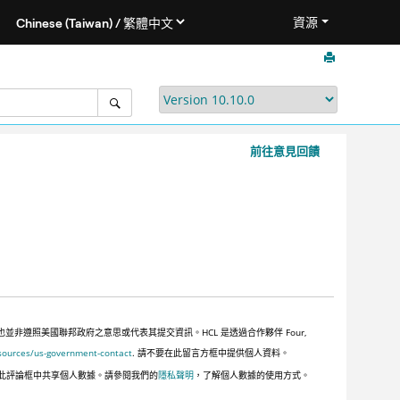
資源
前往意見回饋
遵照美國聯邦政府之意思或代表其提交資訊。HCL 是透過合作夥伴 Four,
sources/us-government-contact
. 請不要在此留言方框中提供個人資料。
此評論框中共享個人數據。請參閱我們的
隱私聲明
，了解個人數據的使用方式。