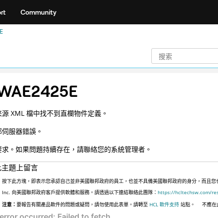
rt
Community
E
WAE2425E
源 XML 檔中找不到直欄物件定義。
部伺服器錯誤。
要求。如果問題持續存在，請聯絡您的系統管理者。
此主題上留言
按下此方塊，即表示您承認自己並非美國聯邦政府的員工，也並不具備美國聯邦政府的身分，而且您也並非
Inc. 向美國聯邦政府客戶提供軟體和服務。請透過以下連結聯絡此團隊：
https://hcltechsw.com/re
注意：
要報告有關產品軟件的問題或疑問，請勿使用此表單。請轉至
HCL 軟件支持
站點。
不應在