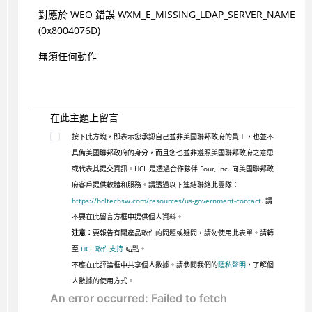
對應於 WEO 錯誤 WXM_E_MISSING_LDAP_SERVER_NAME
(0x8004076D)
無須任何動作
在此主題上留言
按下此方塊，即表示您承認自己並非美國聯邦政府的員工，也並不
具備美國聯邦政府的身分，而且您也並非遵照美國聯邦政府之意思
或代表其提交資訊。HCL 是透過合作夥伴 Four, Inc. 向美國聯邦政
府客戶提供軟體和服務。請透過以下連結聯絡此團隊：
https://hcltechsw.com/resources/us-government-contact
. 請
不要在此留言方框中提供個人資料。
注意：
要報告有關產品軟件的問題或疑問，請勿使用此表單。請轉
至
HCL 軟件支持
站點。
不應在此評論框中共享個人數據。請參閱我們的
隱私聲明
，了解個
人數據的使用方式。