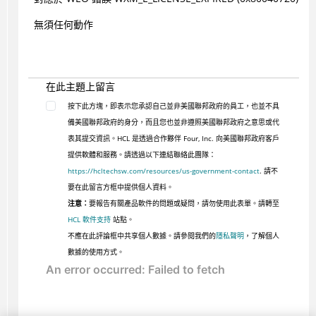
無須任何動作
在此主題上留言
按下此方塊，即表示您承認自己並非美國聯邦政府的員工，也並不具
備美國聯邦政府的身分，而且您也並非遵照美國聯邦政府之意思或代
表其提交資訊。HCL 是透過合作夥伴 Four, Inc. 向美國聯邦政府客戶
提供軟體和服務。請透過以下連結聯絡此團隊：
https://hcltechsw.com/resources/us-government-contact
. 請不
要在此留言方框中提供個人資料。
注意：
要報告有關產品軟件的問題或疑問，請勿使用此表單。請轉至
HCL 軟件支持
站點。
不應在此評論框中共享個人數據。請參閱我們的
隱私聲明
，了解個人
數據的使用方式。