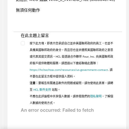
無須任何動作
在此主題上留言
按下此方塊，即表示您承認自己並非美國聯邦政府的員工，也並不
具備美國聯邦政府的身分，而且您也並非遵照美國聯邦政府之意思
或代表其提交資訊。HCL 是透過合作夥伴 Four, Inc. 向美國聯邦政
府客戶提供軟體和服務。請透過以下連結聯絡此團隊：
https://hcltechsw.com/resources/us-government-contact
. 請
不要在此留言方框中提供個人資料。
注意：
要報告有關產品軟件的問題或疑問，請勿使用此表單。請轉
至
HCL 軟件支持
站點。
不應在此評論框中共享個人數據。請參閱我們的
隱私聲明
，了解個
人數據的使用方式。