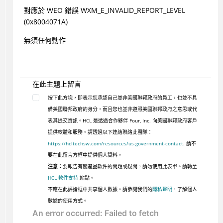
對應於 WEO 錯誤 WXM_E_INVALID_REPORT_LEVEL
(0x8004071A)
無須任何動作
在此主題上留言
按下此方塊，即表示您承認自己並非美國聯邦政府的員工，也並不具
備美國聯邦政府的身分，而且您也並非遵照美國聯邦政府之意思或代
表其提交資訊。HCL 是透過合作夥伴 Four, Inc. 向美國聯邦政府客戶
提供軟體和服務。請透過以下連結聯絡此團隊：
https://hcltechsw.com/resources/us-government-contact
. 請不
要在此留言方框中提供個人資料。
注意：
要報告有關產品軟件的問題或疑問，請勿使用此表單。請轉至
HCL 軟件支持
站點。
不應在此評論框中共享個人數據。請參閱我們的
隱私聲明
，了解個人
數據的使用方式。