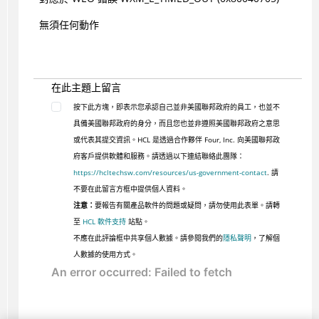
無須任何動作
在此主題上留言
按下此方塊，即表示您承認自己並非美國聯邦政府的員工，也並不
具備美國聯邦政府的身分，而且您也並非遵照美國聯邦政府之意思
或代表其提交資訊。HCL 是透過合作夥伴 Four, Inc. 向美國聯邦政
府客戶提供軟體和服務。請透過以下連結聯絡此團隊：
https://hcltechsw.com/resources/us-government-contact
. 請
不要在此留言方框中提供個人資料。
注意：
要報告有關產品軟件的問題或疑問，請勿使用此表單。請轉
至
HCL 軟件支持
站點。
不應在此評論框中共享個人數據。請參閱我們的
隱私聲明
，了解個
人數據的使用方式。