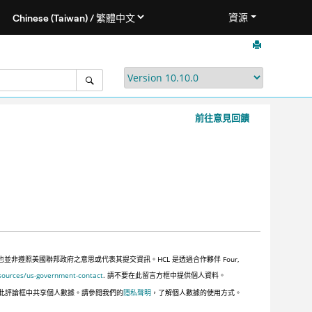
資源
前往意見回饋
遵照美國聯邦政府之意思或代表其提交資訊。HCL 是透過合作夥伴 Four,
sources/us-government-contact
. 請不要在此留言方框中提供個人資料。
此評論框中共享個人數據。請參閱我們的
隱私聲明
，了解個人數據的使用方式。