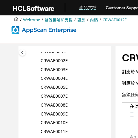
跳转到主要内容
動態分析掃描器疑難排解
產品文檔
Customer Suppo
Enterprise Server 疑難排解
Welcome
疑難排解和支援
訊息
內碼
CRWAE0012E
訊息
內碼
CRWAE0000E
CRWAE0001E
CR
CRWAE0002E
CRWAE0003E
對應於 W
CRWAE0004E
對應於 W
CRWAE0005E
無須任
CRWAE0007E
CRWAE0008E
在
CRWAE0009E
CRWAE0010E
CRWAE0011E