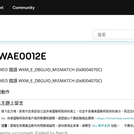
rt
Community
WAE0012E
EO 錯誤 WXM_E_DBGUID_MISMATCH (0x8004070C)
EO 錯誤 WXM_E_DBGUID_MISMATCH (0x8004070C)
何動作
此主題上留言
按下此方塊，即表示您承認自己並非美國聯邦政府的員工，也並不具備美國聯邦政府的身分，而且您也並非
Inc. 向美國聯邦政府客戶提供軟體和服務。請透過以下連結聯絡此團隊：
https://hcltechsw.com/re
注意：
要報告有關產品軟件的問題或疑問，請勿使用此表單。請轉至
HCL 軟件支持
站點。
不應在