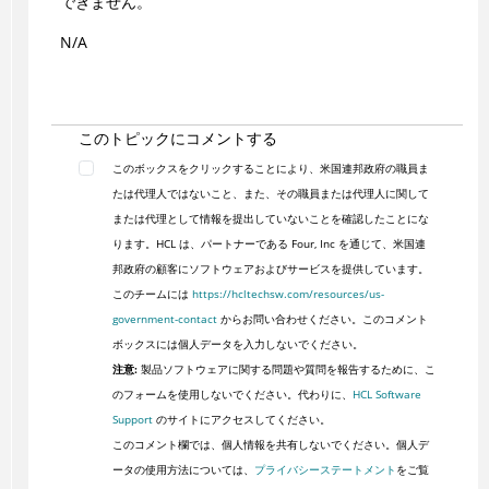
できません。
N/A
このトピックにコメントする
このボックスをクリックすることにより、米国連邦政府の職員ま
たは代理人ではないこと、また、その職員または代理人に関して
または代理として情報を提出していないことを確認したことにな
ります。HCL は、パートナーである Four, Inc を通じて、米国連
邦政府の顧客にソフトウェアおよびサービスを提供しています。
このチームには
https://hcltechsw.com/resources/us-
government-contact
からお問い合わせください。このコメント
ボックスには個人データを入力しないでください。
注意:
製品ソフトウェアに関する問題や質問を報告するために、こ
のフォームを使用しないでください。代わりに、
HCL Software
Support
のサイトにアクセスしてください。
このコメント欄では、個人情報を共有しないでください。個人デ
ータの使用方法については、
プライバシーステートメント
をご覧