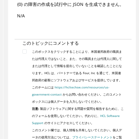
{0} の障害の作成を試行中に JSON を生成できません。
N/A
このトピックにコメントする
このボックスをクリックすることにより、米国連邦政府の職員ま
たは代理人ではないこと、また、その職員または代理人に関して
または代理として情報を提出していないことを確認したことにな
ります。HCL は、パートナーである Four, Inc を通じて、米国連
邦政府の顧客にソフトウェアおよびサービスを提供しています。
このチームには
https://hcltechsw.com/resources/us-
government-contact
からお問い合わせください。このコメント
ボックスには個人データを入力しないでください。
注意:
製品ソフトウェアに関する問題や質問を報告するために、こ
のフォームを使用しないでください。代わりに、
HCL Software
Support
のサイトにアクセスしてください。
このコメント欄では、個人情報を共有しないでください。個人デ
ータの使用方法については、
プライバシーステートメント
をご覧