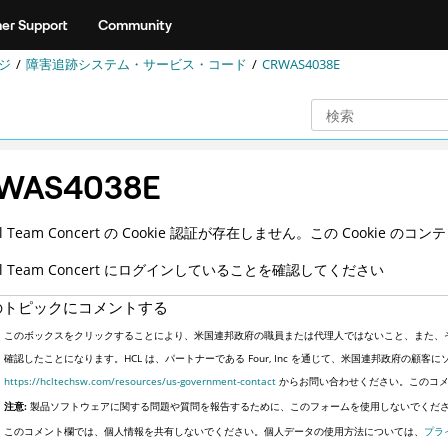
er Support
Community
ジ
障害追跡システム・サービス・コード
CRWAS4038E
WAS4038E
nal Team Concert の Cookie 認証が存在しません。この Cookie のコン
onal Team Concert にログインしていることを確認してください
のトピックにコメントする
このボックスをクリックすることにより、米国連邦政府の職員または代理人ではないこと、また、
確認したことになります。HCL は、パートナーである Four, Inc を通じて、米国連邦政府の
https://hcltechsw.com/resources/us-government-contact
からお問い合わせください。このコメ
注意:
製品ソフトウェアに関する問題や質問を報告するために、このフォームを使用しないでくだ
このコメント欄では、個人情報を共有しないでください。個人データの使用方法については、
プラ