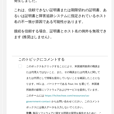
発生しました。
これは、信頼できない証明書または期限切れの証明書、あ
るいは証明書と障害追跡システムに指定されているホスト
名の不一致が原因である可能性があります。
接続を信頼する場合、証明書とホスト名の例外を無視でき
ます (推奨はしません) 。
このトピックにコメントする
このボックスをクリックすることにより、米国連邦政府の職員ま
たは代理人ではないこと、また、その職員または代理人に関して
または代理として情報を提出していないことを確認したことにな
ります。HCL は、パートナーである Four, Inc を通じて、米国連
邦政府の顧客にソフトウェアおよびサービスを提供しています。
このチームには
https://hcltechsw.com/resources/us-
government-contact
からお問い合わせください。このコメント
ボックスには個人データを入力しないでください。
注意:
製品ソフトウェアに関する問題や質問を報告するために、こ