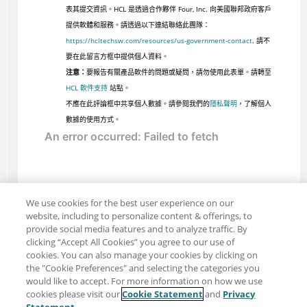
表其提交資訊。HCL 是透過合作夥伴 Four, Inc. 向美國聯邦政府客戶
提供軟體和服務。請透過以下連結聯絡此團隊：
https://hcltechsw.com/resources/us-government-contact
. 請不
要在此留言方框中提供個人資料。
注意：
要報告有關產品軟件的問題或疑問，請勿使用此表單。請轉至
HCL 軟件支持
站點。
不應在此評論框中共享個人數據。請參閱我們的
隱私聲明
，了解個人
數據的使用方式。
We use cookies for the best user experience on our
website, including to personalize content & offerings, to
provide social media features and to analyze traffic. By
clicking “Accept All Cookies” you agree to our use of
cookies. You can also manage your cookies by clicking on
the "Cookie Preferences" and selecting the categories you
would like to accept. For more information on how we use
cookies please visit our
Cookie Statement
and
Privacy
分享：電子郵件
推特