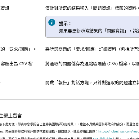
題資訊
僅針對所選的結果移入「問題資訊」標籤的資料
提示：
如果要更新
所有
結果的「問題資訊」，請
的「要求/回應」。
將所選問題的「要求/回應」詳細資料（包括所有測
容匯出為 CSV 檔
將選取的問題儲存為逗點區隔值 (CSV) 檔案，
告
開啟「報告」對話方塊，只針對選取的問題建立
主題上留言
按下此方塊，即表示您承認自己並非美國聯邦政府的員工，也並不具備美國聯邦政府的身分，而且您也並非遵
Inc. 向美國聯邦政府客戶提供軟體和服務。請透過以下連結聯絡此團隊：
https://hcltechsw.com/res