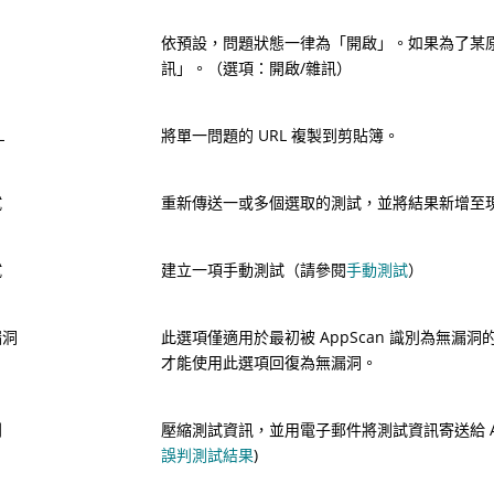
依預設，問題狀態一律為「開啟」。如果為了某
訊」。（選項：開啟/雜訊）
L
將單一問題的 URL 複製到剪貼簿。
試
重新傳送一或多個選取的測試，並將結果新增至
試
建立一項手動測試（請參閱
手動測試
）
漏洞
此選項僅適用於最初被 AppScan 識別為無
才能使用此選項回復為無漏洞。
判
壓縮測試資訊，並用電子郵件將測試資訊寄送給
誤判測試結果
)