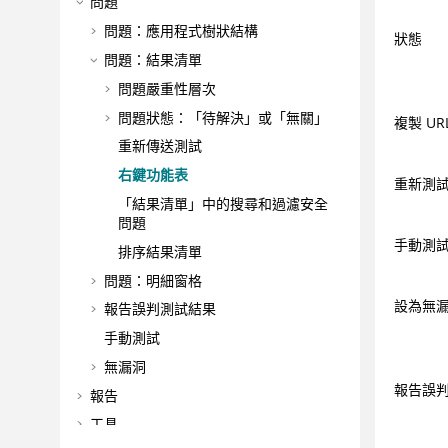
問題
問題：應用程式樹狀結構
狀態
問題：結果清單
問題嚴重性層次
問題狀態：「待解決」或「無關」
複製 UR
重新傳送測試
右鍵功能表
重新測
「結果清單」中的搜尋和過濾安全
問題
手動測
排序結果清單
問題：明細窗格
設為無
報告誤判測試結果
手動測試
無漏洞
報告誤
報告
工具