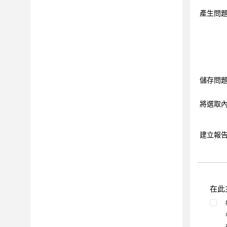
整合
產生問
最佳作法
常見問題和疑難排解
CLI
參照
儲存問題
將選取內
建立報
在此