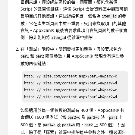
舉例來說，假設網站區段的每一個頁面，都包含某個
Script 的數百個鏈結，這個 Script 會從資料庫中擷取可銷
售項目的其他資訊。這些鏈結包含一個名為
的參
item_id
數，它在產生新頁面中並不重要，只用來擷取項目的其他
資訊。
AppScan
®
最後會要求此項目資訊頁面的數千個實
例，除非能夠將
從雜湊中排除。
item_id
在「測試」階段中，問題變得更加嚴重。假設要求包含
和
兩個參數，且
AppScan
®
發現含有這些參
par1
par2
數的四個鏈結：
http: // site.com/content.aspx?par1=a&par2=c

http: // site.com/content.aspx?par1=a&par2=d

http: // site.com/content.aspx?par1=b&par2=c

http: // site.com/content.aspx?par1=b&par2=d
如果適用於每一個參數的測試有 400 個，
AppScan
®
共
會傳送 1600 個測試（當
及
時，
上
par2=c
par2=d
par1
800 個，當
及
時，
上 800 個）！因
par1=a
par1=b
par2
此，除了從「探索」雜湊中排除這些參數之外，還必須告