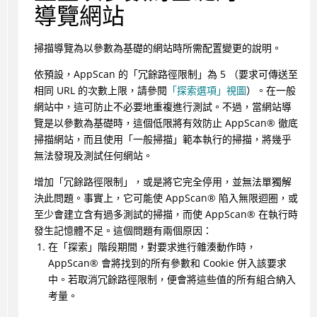
導覽網站
掃描導覽為以參數為基礎的網站時所需配置變更的說明。
依預設，
AppScan
的「冗餘路徑限制」為 5 （要求可傳送至
相同 URL 的次數上限，請參閱
「探索選項」視圖
）。在一般
網站中，這可防止不必要地重複進行測試。不過，當網站導
覽是以參數為基礎時，這個低限將有效防止
AppScan
®
徹底
掃描網站，而且使用「一般掃描」範本執行的掃描，將幾乎
無法發現及測試任何網站。
增加「冗餘路徑限制」，或是將它完全停用，並無法單獨解
決此問題。事實上，它可能使
AppScan
®
陷入無限迴圈，或
至少會建立含有過多測試的掃描，而使
AppScan
®
在執行時
發生記憶體不足。這個問題有兩個原因：
在「探索」階段期間，對要求進行雜湊動作時，
AppScan
®
會將找到的所有參數和 Cookie 併入該要求
中。若取消冗餘路徑限制，便會將這些值的所有組合納入
考量。