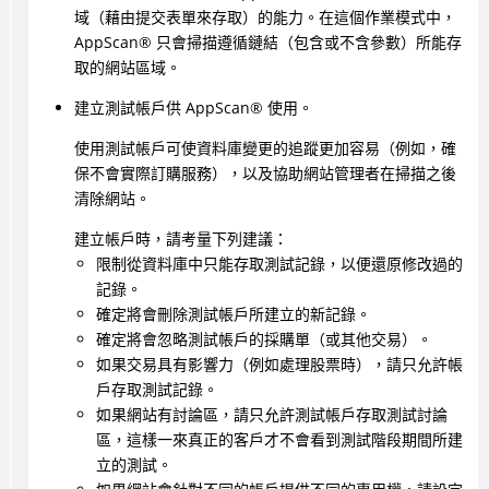
域（藉由提交表單來存取）的能力。在這個作業模式中，
AppScan
®
只會掃描遵循鏈結（包含或不含參數）所能存
取的網站區域。
建立測試帳戶供
AppScan
®
使用。
使用測試帳戶可使資料庫變更的追蹤更加容易（例如，確
保不會實際訂購服務），以及協助網站管理者在掃描之後
清除網站。
建立帳戶時，請考量下列建議：
限制從資料庫中只能存取測試記錄，以便還原修改過的
記錄。
確定將會刪除測試帳戶所建立的新記錄。
確定將會忽略測試帳戶的採購單（或其他交易）。
如果交易具有影響力（例如處理股票時），請只允許帳
戶存取測試記錄。
如果網站有討論區，請只允許測試帳戶存取測試討論
區，這樣一來真正的客戶才不會看到測試階段期間所建
立的測試。