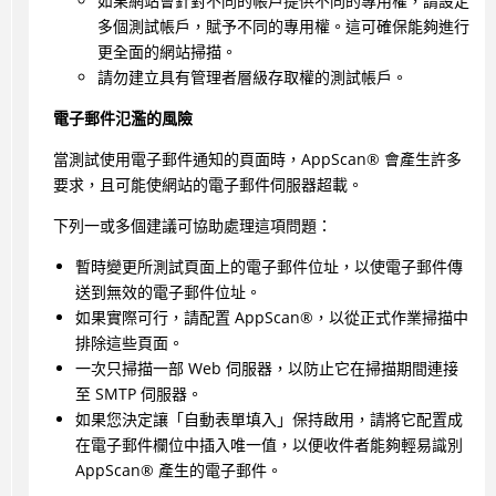
如果網站會針對不同的帳戶提供不同的專用權，請設定
多個測試帳戶，賦予不同的專用權。這可確保能夠進行
更全面的網站掃描。
請勿建立具有管理者層級存取權的測試帳戶。
電子郵件氾濫的風險
當測試使用電子郵件通知的頁面時，
AppScan
®
會產生許多
要求，且可能使網站的電子郵件伺服器超載。
下列一或多個建議可協助處理這項問題：
暫時變更所測試頁面上的電子郵件位址，以使電子郵件傳
送到無效的電子郵件位址。
如果實際可行，請配置
AppScan
®
，以從正式作業掃描中
排除這些頁面。
一次只掃描一部 Web 伺服器，以防止它在掃描期間連接
至 SMTP 伺服器。
如果您決定讓「自動表單填入」保持啟用，請將它配置成
在電子郵件欄位中插入唯一值，以便收件者能夠輕易識別
AppScan
®
產生的電子郵件。