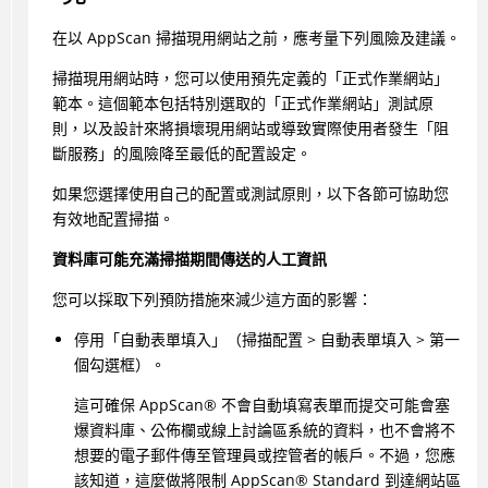
在以
AppScan
掃描現用網站之前，應考量下列風險及建議。
掃描現用網站時，您可以使用預先定義的「正式作業網站」
範本。這個範本包括特別選取的「正式作業網站」測試原
則，以及設計來將損壞現用網站或導致實際使用者發生「阻
斷服務」的風險降至最低的配置設定。
如果您選擇使用自己的配置或測試原則，以下各節可協助您
有效地配置掃描。
資料庫可能充滿掃描期間傳送的人工資訊
您可以採取下列預防措施來減少這方面的影響：
停用「自動表單填入」（掃描配置 > 自動表單填入 > 第一
個勾選框）。
這可確保
AppScan
®
不會自動填寫表單而提交可能會塞
爆資料庫、公佈欄或線上討論區系統的資料，也不會將不
想要的電子郵件傳至管理員或控管者的帳戶。不過，您應
該知道，這麼做將限制
AppScan
®
Standard 到達網站區