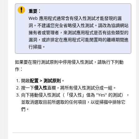
重要：
Web 應用程式通常含有侵入性測試才能發現的漏
洞。不建議您完全省略侵入性測試。請改為協調網站
擁有者或管理者，來測試應用程式是否有這些類型的
漏洞，或許排定在應用程式可能閒置時的離峰期間進
行掃描。
如果要在現行測試原則中停用侵入性測試，請執行下列動
作：
開啟
配置 > 測試原則
。
按一下
侵入性
直欄，將所有侵入性測試分成一組。
向下捲動侵入性測試（「侵入性」值為 "Yes" 的測試），
並取消選取目前所選取的任何項目，以從掃描中排除它
們。