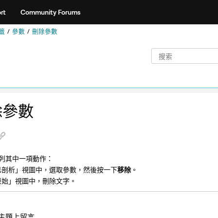
rt
Community Forums
籤
參數
刪除參數
除參數
列其中一項動作：
已剖析」視圖中，選取參數，然後按一下
移除
。
原始」視圖中，刪除文字。
主題上留言