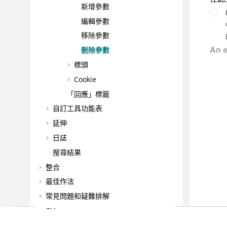
新增參數
編輯參數
移除參數
刪除參數
標頭
Cookie
「回應」標籤
自訂工具功能表
延伸
日誌
搜尋結果
整合
最佳作法
常見問題和疑難排解
CLI
參照