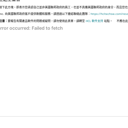
按下此方塊，即表示您承認自己並非美國聯邦政府的員工，也並不具備美國聯邦政府的身分，而且您也並非遵
Inc. 向美國聯邦政府客戶提供軟體和服務。請透過以下連結聯絡此團隊：
https://hcltechsw.com/res
注意：
要報告有關產品軟件的問題或疑問，請勿使用此表單。請轉至
HCL 軟件支持
站點。
不應在