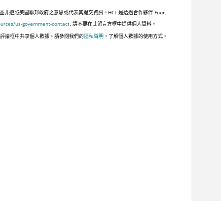
照美國聯邦政府之意思或代表其提交資訊。HCL 是透過合作夥伴 Four,
ources/us-government-contact
. 請不要在此留言方框中提供個人資料。
此評論框中共享個人數據。請參閱我們的
隱私聲明
，了解個人數據的使用方式。