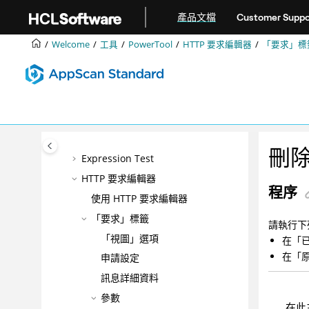
跳转到主要内容
產品文檔
Customer Suppo
「選項」對話框
掃描排程器
Welcome
工具
PowerTool
HTTP 要求編輯器
「要求」標
使用者定義測試
PowerTool
Authentication Tester
連線測試
編碼/解碼
刪
Expression Test
HTTP 要求編輯器
程序
使用
HTTP 要求編輯器
「要求」標籤
請執行下
「視圖」選項
在「
在「
申請設定
訊息詳細資料
參數
在此