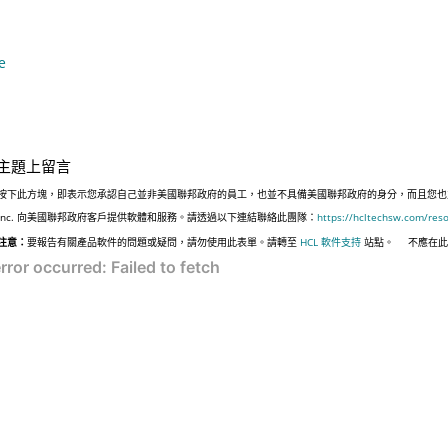
e
主題上留言
按下此方塊，即表示您承認自己並非美國聯邦政府的員工，也並不具備美國聯邦政府的身分，而且您也並非遵
Inc. 向美國聯邦政府客戶提供軟體和服務。請透過以下連結聯絡此團隊：
https://hcltechsw.com/res
注意：
要報告有關產品軟件的問題或疑問，請勿使用此表單。請轉至
HCL 軟件支持
站點。
不應在