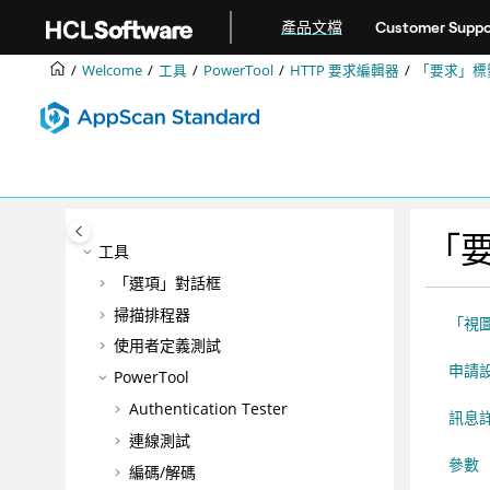
跳转到主要内容
產品文檔
Customer Suppo
配置
智慧型發現項目分析 (IFA)
Welcome
工具
PowerTool
HTTP 要求編輯器
「要求」標
手動探索
正在掃描
資料
問題
報告
「
工具
「選項」對話框
掃描排程器
「視
使用者定義測試
申請
PowerTool
Authentication Tester
訊息
連線測試
參數
編碼/解碼