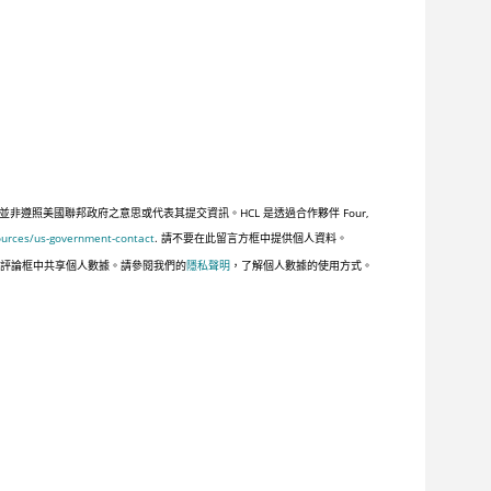
照美國聯邦政府之意思或代表其提交資訊。HCL 是透過合作夥伴 Four,
ources/us-government-contact
. 請不要在此留言方框中提供個人資料。
此評論框中共享個人數據。請參閱我們的
隱私聲明
，了解個人數據的使用方式。