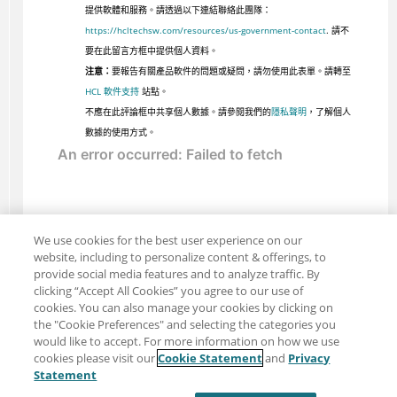
提供軟體和服務。請透過以下連結聯絡此團隊：
https://hcltechsw.com/resources/us-government-contact
. 請不
要在此留言方框中提供個人資料。
注意：
要報告有關產品軟件的問題或疑問，請勿使用此表單。請轉至
HCL 軟件支持
站點。
不應在此評論框中共享個人數據。請參閱我們的
隱私聲明
，了解個人
數據的使用方式。
We use cookies for the best user experience on our
website, including to personalize content & offerings, to
provide social media features and to analyze traffic. By
clicking “Accept All Cookies” you agree to our use of
cookies. You can also manage your cookies by clicking on
the "Cookie Preferences" and selecting the categories you
would like to accept. For more information on how we use
cookies please visit our
Cookie Statement
and
Privacy
分享：電子郵件
推特
Statement
免責聲明
隱私
使用條款