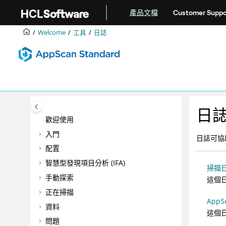
跳转到主要内容
產品文檔
Customer Suppo
Welcome
工具
日誌
日
歡迎使用
入門
日誌可協
配置
智慧型發現項目分析 (IFA)
掃描
手動探索
這個
正在掃描
AppS
資料
這個
問題