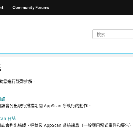
rt
Community Forums
誌
助您進行疑難排解。
日誌
日誌會列出現行掃描期間
AppScan
所執行的動作。
can 日誌
日誌會列出錯誤、連線及
AppScan
系統訊息（一般應用程式事件和警告