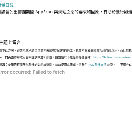
流量日誌
日誌會列出掃描期間
AppScan
與網站之間的要求和回應，有助於進行疑
主題上留言
按下此方塊，即表示您承認自己並非美國聯邦政府的員工，也並不具備美國聯邦政府的身分，而且您也並非遵
Inc. 向美國聯邦政府客戶提供軟體和服務。請透過以下連結聯絡此團隊：
https://hcltechsw.com/res
注意：
要報告有關產品軟件的問題或疑問，請勿使用此表單。請轉至
HCL 軟件支持
站點。
不應在