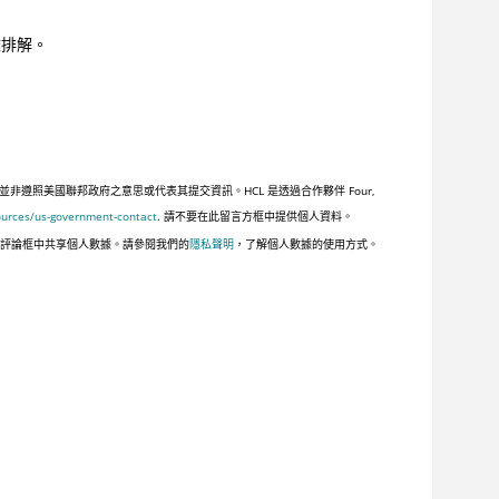
難排解。
照美國聯邦政府之意思或代表其提交資訊。HCL 是透過合作夥伴 Four,
ources/us-government-contact
. 請不要在此留言方框中提供個人資料。
此評論框中共享個人數據。請參閱我們的
隱私聲明
，了解個人數據的使用方式。