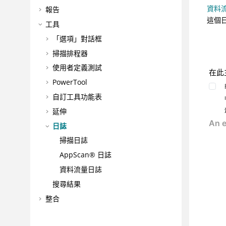
資料
報告
這個
工具
「選項」對話框
掃描排程器
使用者定義測試
在此
PowerTool
自訂工具功能表
延伸
日誌
掃描日誌
AppScan® 日誌
資料流量日誌
搜尋結果
整合
最佳作法