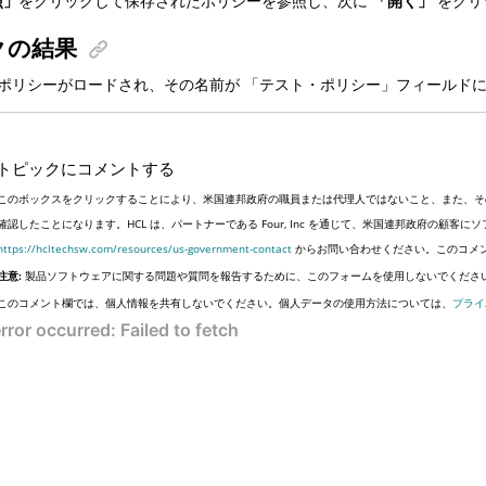
照」
をクリックして保存されたポリシーを参照し、次に
「開く」
をクリ
クの結果
ポリシーがロードされ、その名前が 「テスト・ポリシー」フィールド
トピックにコメントする
このボックスをクリックすることにより、米国連邦政府の職員または代理人ではないこと、また、そ
確認したことになります。HCL は、パートナーである Four, Inc を通じて、米国連邦政府の顧
https://hcltechsw.com/resources/us-government-contact
からお問い合わせください。このコメ
注意:
製品ソフトウェアに関する問題や質問を報告するために、このフォームを使用しないでくださ
このコメント欄では、個人情報を共有しないでください。個人データの使用方法については、
プライ