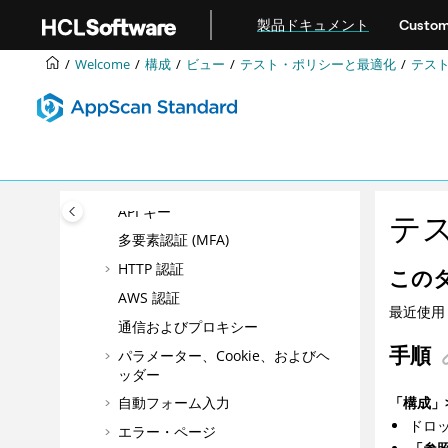
メインコンテンツにジャンプ
開始 URL およびドメイン
製品ドキュメント
Custom
API
Welcome
構成
ビュー
テスト・ポリシーと最適化
テス
除外されるパスおよびファイル
マルチステップ操作
大規模言語モデル (Large
Language Model/LLM)
ログイン管理
API キー
テ
多要素認証 (MFA)
HTTP 認証
この
AWS 認証
最近使用
通信およびプロキシー
手順
パラメーター、Cookie、およびヘ
ッダー
「構成」
自動フォーム入力
ドロ
エラー・ページ