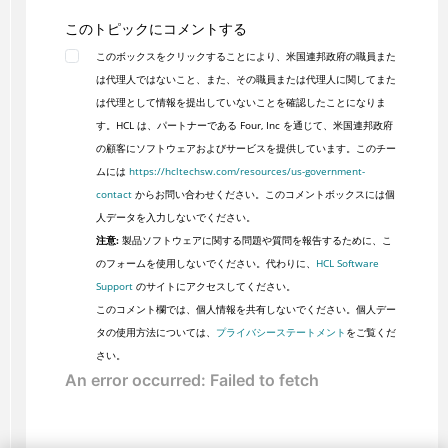
このトピックにコメントする
このボックスをクリックすることにより、米国連邦政府の職員また
は代理人ではないこと、また、その職員または代理人に関してまた
は代理として情報を提出していないことを確認したことになりま
す。HCL は、パートナーである Four, Inc を通じて、米国連邦政府
の顧客にソフトウェアおよびサービスを提供しています。このチー
ムには
https://hcltechsw.com/resources/us-government-
contact
からお問い合わせください。このコメントボックスには個
人データを入力しないでください。
注意:
製品ソフトウェアに関する問題や質問を報告するために、こ
のフォームを使用しないでください。代わりに、
HCL Software
Support
のサイトにアクセスしてください。
このコメント欄では、個人情報を共有しないでください。個人デー
タの使用方法については、
プライバシーステートメント
をご覧くだ
さい。