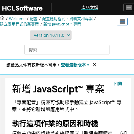
跳转到主要内容
產品文檔
Welcome
配置
配置應用程式、資料夾和專案
建立應用程式的新專案
新增 JavaScript™ 專案
該產品文件有較新版本可用。
查看最新版本。
回饋
新增
JavaScript
™
專案
「專案配置」精靈可協助您手動建立
JavaScript
™
專
案，並將它新增到應用程式中。
執行這項作業的原因和時機
這個主題中的步驟會引導您完成「新建專案精靈」（如