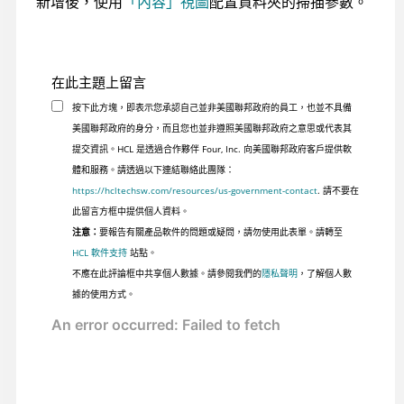
新增後，使用
「內容」視圖
配置資料夾的掃描參數。
在此主題上留言
按下此方塊，即表示您承認自己並非美國聯邦政府的員工，也並不具備
美國聯邦政府的身分，而且您也並非遵照美國聯邦政府之意思或代表其
提交資訊。HCL 是透過合作夥伴 Four, Inc. 向美國聯邦政府客戶提供軟
體和服務。請透過以下連結聯絡此團隊：
https://hcltechsw.com/resources/us-government-contact
. 請不要在
此留言方框中提供個人資料。
注意：
要報告有關產品軟件的問題或疑問，請勿使用此表單。請轉至
HCL 軟件支持
站點。
不應在此評論框中共享個人數據。請參閱我們的
隱私聲明
，了解個人數
據的使用方式。