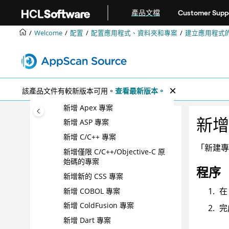
跳转到主要内容
配置 Eclipse 專案的開發環境
產品文檔
Customer Supp
建立應用程式的新專案
Welcome
配置
配置應用程式、資料夾和專案
建立應用程式
在原始碼與建置輸出掃描之間選
擇
新增現有的專案
新增多個專案
該產品文件有較新版本可用。
查看最新版本。
新增 Android Java 專案
新增 Apex 專案
新增 
新增 ASP 專案
新增 C/C++ 專案
「新建專
新增僅限 C/C++/Objective-C 原
始碼的專案
程序
新增新的 CSS 專案
在
新增 COBOL 專案
新增 ColdFusion 專案
完
新增 Dart 專案