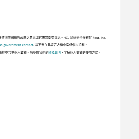
聯邦政府之意思或代表其提交資訊。HCL 是透過合作夥伴 Four, Inc.
us-government-contact
. 請不要在此留言方框中提供個人資料。
論框中共享個人數據。請參閱我們的
隱私聲明
，了解個人數據的使用方式。