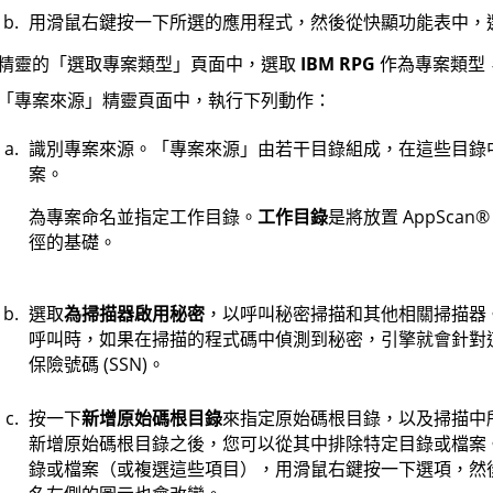
用滑鼠右鍵按一下所選的應用程式，然後從快顯功能表中，
精靈的「選取專案類型」頁面中，選取
IBM RPG
作為專案類型
「專案來源」精靈頁面中，執行下列動作：
識別專案來源。「專案來源」由若干目錄組成，在這些目錄
案。
為專案命名並指定工作目錄。
工作目錄
是將放置
AppScan
®
徑的基礎。
選取
為掃描器啟用秘密
，以呼叫秘密掃描和其他相關掃描器
呼叫時，如果在掃描的程式碼中偵測到秘密，引擎就會針對
保險號碼 (SSN)。
按一下
新增原始碼根目錄
來指定原始碼根目錄，以及掃描中
新增原始碼根目錄之後，您可以從其中排除特定目錄或檔案
錄或檔案（或複選這些項目），用滑鼠右鍵按一下選項，然