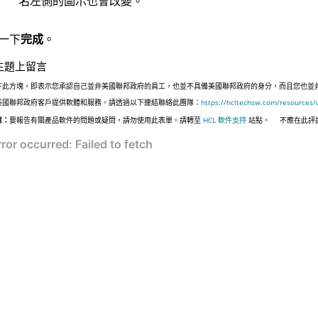
名左側的圖示也會改變。
一下
完成
。
主題上留言
下此方塊，即表示您承認自己並非美國聯邦政府的員工，也並不具備美國聯邦政府的身分，而且您也並非遵照美國
美國聯邦政府客戶提供軟體和服務。請透過以下連結聯絡此團隊：
https://hcltechsw.com/resources/
意：
要報告有關產品軟件的問題或疑問，請勿使用此表單。請轉至
HCL 軟件支持
站點。
不應在此評