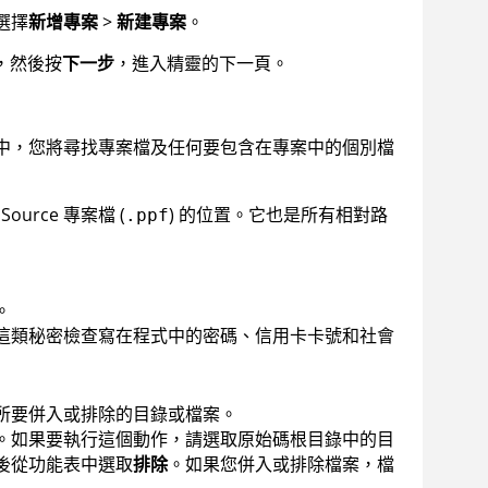
選擇
新增專案
>
新建專案
。
，然後按
下一步
，進入精靈的下一頁。
中，您將尋找專案檔及任何要包含在專案中的個別檔
Source
專案檔 (
) 的位置。它也是所有相對路
.ppf
。
這類秘密檢查寫在程式中的密碼、信用卡卡號和社會
所要併入或排除的目錄或檔案。
。如果要執行這個動作，請選取原始碼根目錄中的目
後從功能表中選取
排除
。如果您併入或排除檔案，檔