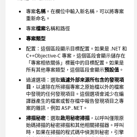
專案
名稱
。在欄位中輸入新名稱，可以將專案
重新命名。
專案
檔案
名稱和路徑
專案類型
配置：這個區段顯示目標配置。如果是
.NET 和
C++
Objective-C
專案，這個區段會顯示儲存在
「專案相依關係」標籤中的目標配置。如果是
所有其他專案類型，這個區段會顯示
預設值
。
過濾選項：選取
過濾外部來源所包含的發現項
目
，以濾除在所掃描專案之原始檔以外的檔案
中發現的任何發現項目。這個選項會減少在編
譯器產生的檔案或暫存檔中報告發現項目之專
案的雜訊，
例如
。
ASP.NET
掃描秘密
：選取
啟用秘密掃描
，以呼叫僅限原
始碼掃描的秘密掃描和其他相關掃描器。呼叫
時，如果在掃描的程式碼中偵測到秘密，引擎