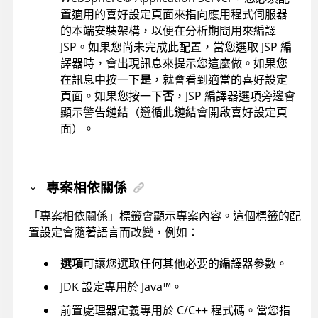
置適用的喜好設定頁面來指向應用程式伺服器
的本端安裝架構，以便在分析期間用來編譯
JSP。如果您尚未完成此配置，當您選取 JSP 編
譯器時，會出現訊息來提示您這麼做。如果您
在訊息中按一下
是
，就會看到適當的喜好設定
頁面。如果您按一下
否
，JSP 編譯器選項旁邊會
顯示警告鏈結（遵循此鏈結會開啟喜好設定頁
面）。
專案相依關係
「專案相依關係」標籤會顯示專案內容。這個標籤的配
置設定會隨著語言而改變，例如：
選項
可讓您選取任何其他必要的編譯器參數。
JDK 設定專用於
Java
™
。
前置處理器定義專用於 C/C++ 程式碼。當您指