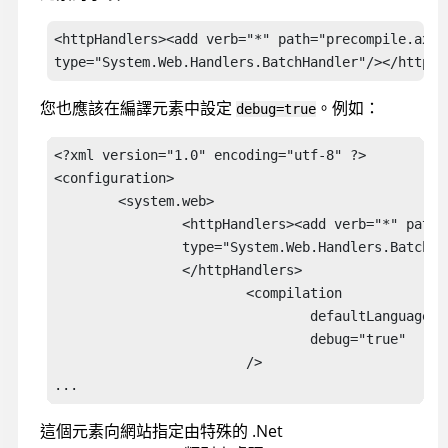
<httpHandlers><add verb="*" path="precompile.axd"

type="System.Web.Handlers.BatchHandler"/></httpHa
您也應該在編譯元素中設定
。例如：
debug=true
<?xml version="1.0" encoding="utf-8" ?>

<configuration>

	<system.web>

		<httpHandlers><add verb="*" path="precompile.axd"

		type="System.Web.Handlers.BatchHandler"/>

		</httpHandlers>

			<compilation

				defaultLanguage="c#"

				debug="true"

			/>

...
這個元素向網站指定由特殊的 .Net