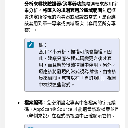
分析來尋找驗證器/消毒器功能
勾選框來啟用字
串分析。
將匯入的規則套用於廣域範圍
勾選框
會決定所發現的消毒器或驗證器常式，是否應
該套用到單一專案或廣域層次（套用至所有專
案）。
註：
套用字串分析，掃描可能會變慢。因
此，建議只應在程式碼變更之後才套
用，而且應於後續掃描中停用。另外，
還應該將發現的常式視為
建議
，由審核
員來檢閱。您可以在「自訂規則」視圖
中檢視這些常式。
檔案編碼
：您必須設定專案中各檔案的字元編
碼，
AppScan
®
Source
才能適當讀取檔案並且
（舉例來說）在程式碼視圖中正確顯示它們。