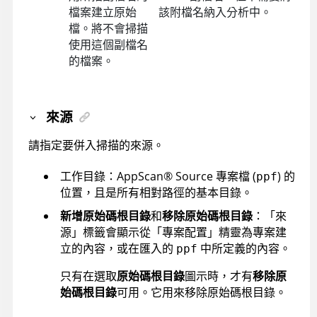
檔案建立原始
該附檔名納入分析中。
檔。將不會掃描
使用這個副檔名
的檔案。
來源
請指定要併入掃描的來源。
工作目錄：
AppScan
®
Source
專案檔 (
) 的
ppf
位置，且是所有相對路徑的基本目錄。
新增原始碼根目錄
和
移除原始碼根目錄
：「來
源」標籤會顯示從「專案配置」精靈為專案建
立的內容，或在匯入的
中所定義的內容。
ppf
只有在選取
原始碼根目錄
圖示時，才有
移除原
始碼根目錄
可用。它用來移除原始碼根目錄。