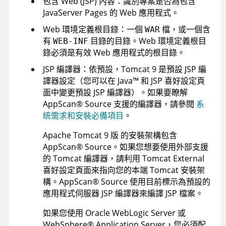
包含 Web (JSP) 內容：識別專案是否為包含
JavaServer Pages 的 Web 應用程式。
Web 環境定義根目錄：一個
檔，或一個含
WAR
有
目錄的目錄。Web 環境定義根目
WEB-INF
錄必須是有效 Web 應用程式的根目錄。
JSP 編譯器：依預設，
Tomcat 9
是預設 JSP 編
譯器設定（您可以在
Java
™
和 JSP 喜好設定頁
面中變更預設 JSP 編譯器）。如果要瞭解
AppScan
®
Source
支援的編譯器，請參閱
系
統需求和安裝必備項目
。
Apache Tomcat 9 版
的安裝架構包含
AppScan
®
Source
。如果您想要使用外部支援
的 Tomcat 編譯器，請利用 Tomcat External
喜好設定頁面來指向您的本端 Tomcat 安裝架
構。
AppScan
®
Source
使用目前標示為預設的
應用程式伺服器 JSP 編譯器來編譯 JSP 檔案。
如果您使用
Oracle WebLogic Server
或
WebSphere
®
Application Server
，您必須配