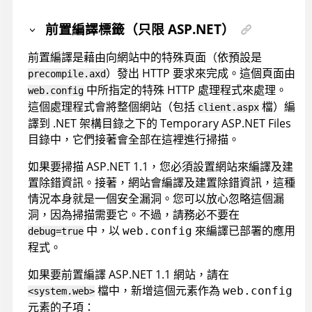
前置編譯標籤（只限 ASP.NET）
前置編譯是藉由向網站中的特殊頁面（依預設是
）發出 HTTP 要求來完成。這個頁面由
precompile.axd
中所指定的特殊 HTTP 處理程式來處理。
web.config
這個處理程式會將整個網站（包括
檔）編
client.aspx
譯到 .NET 架構目錄之下的 Temporary ASP.NET Files
目錄中，它們接著會全部在這裡進行掃描。
如果要掃描 ASP.NET 1.1，您必須設置網站來編譯及建
置除錯資訊。接著，網站會編譯及建置除錯資訊，這種
情況本身就是一個安全漏洞。您可以放心忽略這個漏
洞，因為掃描需要它。不過，請務必不要在
中，以
來編譯已部署的應用
web.config
debug=true
程式。
如果要前置編譯 ASP.NET 1.1 網站，請在
檔中，新增這個元素作為
web.config
<system.web>
元素的子項：