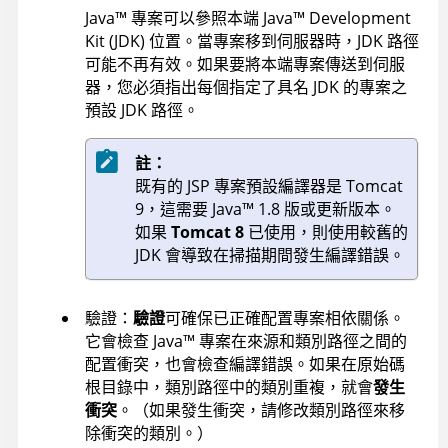
Java
™
專案可以參照本端
Java
™
Development
Kit (JDK) 位置。當專案移到伺服器時，JDK 路徑
可能不再有效。如果要將本端專案傳送到伺服
器，您必須指出每個指定了具名 JDK 的專案之
預設 JDK 路徑。
註：
既有的 JSP 專案預設編譯器是
Tomcat
9
，這需要
Java
™
1.8 版或更新版本。
如果
Tomcat 8
已使用，則使用較舊的
JDK 會導致在掃描期間發生編譯錯誤。
驗證：
驗證
可確保已正確配置專案相依關係。
它會檢查
Java
™
專案在來源和類別路徑之間的
配置衝突，也會檢查編譯錯誤。如果在原始碼
根目錄中，類別路徑中的類別重複，就會
發生
衝突
。（如果發生衝突，請修改類別路徑來移
除衝突的類別。）