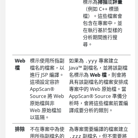
標示為
掃描
或
評量
（例如 C++ 標頭
檔）。這些檔案會
包含在專案中，並
在執行基於型樣的
分析期間進行搜
尋
。
Web
標示使用所指副
如果為
專案建立
.yyy
檔
檔名的檔案，以
Java
™
副檔名，並將該副檔
進行 JSP 編譯。
名標示為
Web 檔
，則會將
這項設定容許
具有該副檔名的檔案安排成
AppScan
®
專案中的 Web 原始檔。當
Source
將 Web
AppScan
®
Source
準備分
原始檔與非
析時，會將這些檔案前置編
Web 原始檔加
譯成要分析的類別。
以區隔。
排除
不在專案中為使
為專案需要編譯的檔案建立
用所指副檔名的
副檔名，但不需要將
.zzz