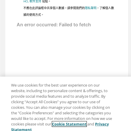
HCL 軟件支持
站點。
不應在此評論框中共享個人數據。請參閱我們的
隱私聲明
，了解個人數
據的使用方式。
We use cookies for the best user experience on our
website, including to personalize content & offerings, to
provide social media features and to analyze traffic. By
clicking “Accept All Cookies” you agree to our use of
cookies. You can also manage your cookies by clicking on
the "Cookie Preferences" and selecting the categories you
would like to accept. For more information on how we use
cookies please visit our
Cookie Statement
and
Privacy
分享：電子郵件
推特
Statement