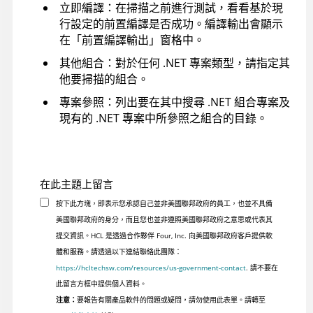
立即編譯：在掃描之前進行測試，看看基於現
行設定的前置編譯是否成功。編譯輸出會顯示
在「前置編譯輸出」窗格中。
其他組合：對於任何 .NET 專案類型，請指定其
他要掃描的組合。
專案參照：列出要在其中搜尋 .NET 組合專案及
現有的 .NET 專案中所參照之組合的目錄。
在此主題上留言
按下此方塊，即表示您承認自己並非美國聯邦政府的員工，也並不具備
美國聯邦政府的身分，而且您也並非遵照美國聯邦政府之意思或代表其
提交資訊。HCL 是透過合作夥伴 Four, Inc. 向美國聯邦政府客戶提供軟
體和服務。請透過以下連結聯絡此團隊：
https://hcltechsw.com/resources/us-government-contact
. 請不要在
此留言方框中提供個人資料。
注意：
要報告有關產品軟件的問題或疑問，請勿使用此表單。請轉至