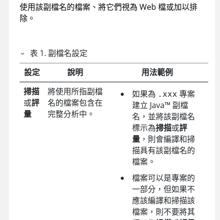
使用該副檔名的檔案、將它們視為 Web 檔或加以排
除。
表
1
.
副檔名設定
設定
說明
用法範例
掃描
將使用所指副檔
如果為
專案
.xxx
或
評
名的檔案包含在
建立
Java
™
副檔
量
完整分析中。
名，並將該副檔名
標示為
掃描
或
評
量
，則會編譯和掃
描具有該副檔名的
檔案。
檔案可以是專案的
一部分，但如果不
應該編譯和掃描該
檔案，則不要將其