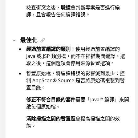
檢查衝突之後，
驗證
會判斷專案是否進行編
譯，且會報告任何編譯錯誤。
最佳化
經過前置編譯的類別
：使用經過前置編譯的
Java 或 JSP 類別檔，而不在掃描期間編譯。選
取之後，這個選項會停用來源暫置選項。
暫置原始檔，將編譯錯誤的影響減到最少：控
制
AppScan
®
Source
是否將原始碼複製到暫
置目錄。
修正不符合目錄的套件
需要「
Java
™
編譯」來開
啟每個原始檔。
清除掃描之間的暫置區
會提高掃描之間的效
能。