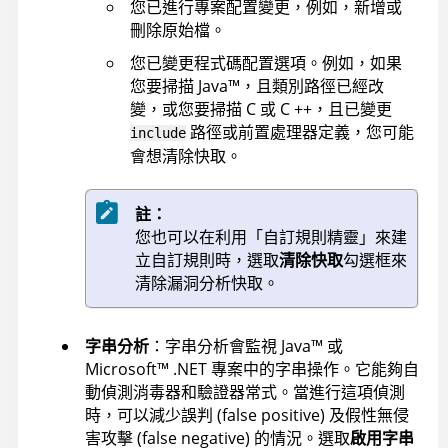
您已進行專案配置變更，例如，新增或
刪除原始檔。
您已變更程式碼配置選項。例如，如果
您要掃描
Java
™
，且類別路徑已經改
變，或您要掃描 C 或 C ++，且已變更
路徑或前置處理器定義，您可能
include
會想清除快取。
註：
您也可以在利用「自訂規則精靈」來建
立自訂規則時，選取
清除快取
勾選框來
清除漏洞分析快取。
字串分析
：字串分析會監視
Java
™
或
Microsoft
™
.NET
專案中的字串操作。它能夠自
動偵測消毒器和驗證器常式。當進行這項偵測
時，可以減少誤判 (false positive) 及假性無侵
害攻擊 (false negative) 的情況。選取
啟用字串