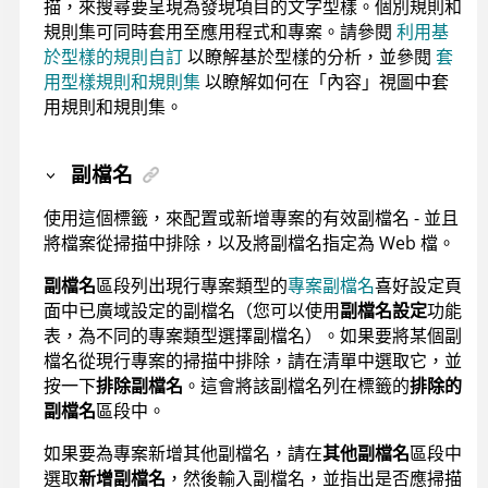
描，來搜尋要呈現為發現項目的文字型樣。個別規則和
規則集可同時套用至應用程式和專案。請參閱
利用基
於型樣的規則自訂
以瞭解基於型樣的分析，並參閱
套
用型樣規則和規則集
以瞭解如何在「內容」視圖中套
用規則和規則集。
副檔名
使用這個標籤，來配置或新增專案的有效副檔名 - 並且
將檔案從掃描中排除，以及將副檔名指定為 Web 檔。
副檔名
區段列出現行專案類型的
專案副檔名
喜好設定頁
面中已廣域設定的副檔名（您可以使用
副檔名設定
功能
表，為不同的專案類型選擇副檔名）。如果要將某個副
檔名從現行專案的掃描中排除，請在清單中選取它，並
按一下
排除副檔名
。這會將該副檔名列在標籤的
排除的
副檔名
區段中。
如果要為專案新增其他副檔名，請在
其他副檔名
區段中
選取
新增副檔名
，然後輸入副檔名，並指出是否應掃描