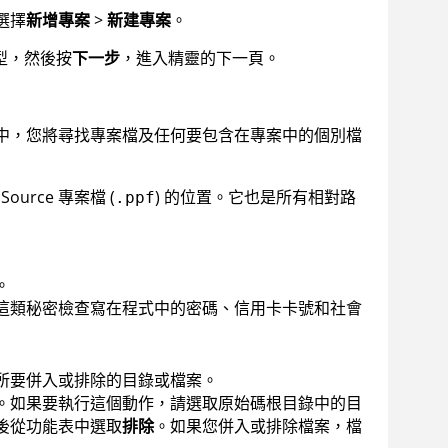
選擇
新增專案
>
新建專案
。
型，然後按
下一步
，進入精靈的下一頁。
中，您將尋找專案檔及任何要包含在專案中的個別檔
Source
專案檔 (
) 的位置。它也是所有相對路
.ppf
。
這類秘密檢查寫在程式中的密碼、信用卡卡號和社會
所要併入或排除的目錄或檔案。
。如果要執行這個動作，請選取原始碼根目錄中的目
後從功能表中選取
排除
。如果您併入或排除檔案，檔