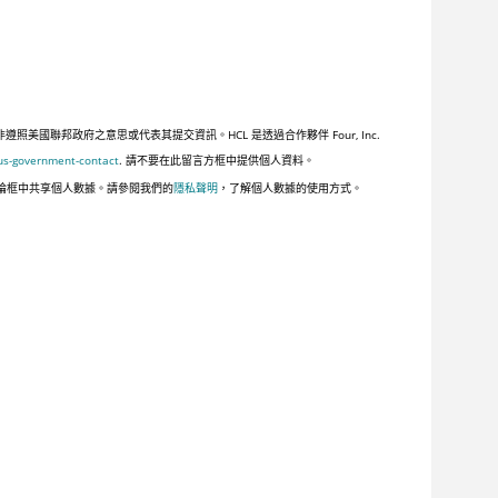
聯邦政府之意思或代表其提交資訊。HCL 是透過合作夥伴 Four, Inc.
us-government-contact
. 請不要在此留言方框中提供個人資料。
論框中共享個人數據。請參閱我們的
隱私聲明
，了解個人數據的使用方式。