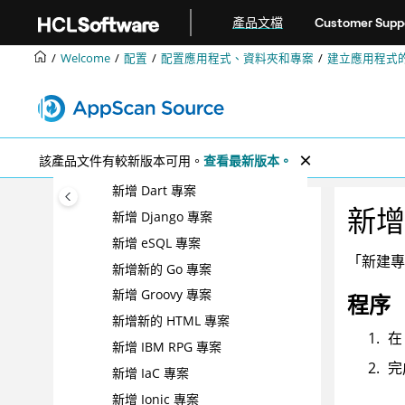
跳转到主要内容
新增 ASP 專案
產品文檔
Customer Supp
新增 C/C++ 專案
Welcome
配置
配置應用程式、資料夾和專案
建立應用程式
新增僅限 C/C++/Objective-C 原
始碼的專案
新增新的 CSS 專案
新增 COBOL 專案
該產品文件有較新版本可用。
查看最新版本。
新增 ColdFusion 專案
新增 Dart 專案
新增 
新增 Django 專案
新增 eSQL 專案
「新建專
新增新的 Go 專案
新增 Groovy 專案
程序
新增新的 HTML 專案
在
新增 IBM RPG 專案
完
新增 IaC 專案
新增 Ionic 專案