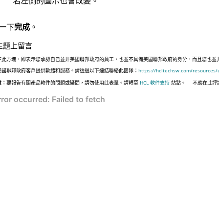
名左側的圖示也會改變。
一下
完成
。
主題上留言
下此方塊，即表示您承認自己並非美國聯邦政府的員工，也並不具備美國聯邦政府的身分，而且您也並非遵照美國
美國聯邦政府客戶提供軟體和服務。請透過以下連結聯絡此團隊：
https://hcltechsw.com/resources/
意：
要報告有關產品軟件的問題或疑問，請勿使用此表單。請轉至
HCL 軟件支持
站點。
不應在此評