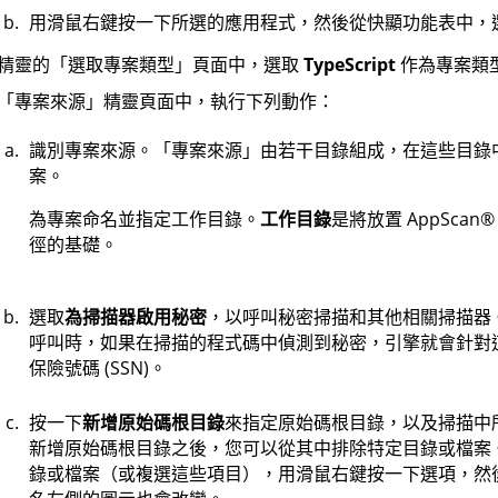
用滑鼠右鍵按一下所選的應用程式，然後從快顯功能表中，
精靈的「選取專案類型」頁面中，選取
TypeScript
作為專案類
「專案來源」精靈頁面中，執行下列動作：
識別專案來源。「專案來源」由若干目錄組成，在這些目錄
案。
為專案命名並指定工作目錄。
工作目錄
是將放置
AppScan
®
徑的基礎。
選取
為掃描器啟用秘密
，以呼叫秘密掃描和其他相關掃描器
呼叫時，如果在掃描的程式碼中偵測到秘密，引擎就會針對
保險號碼 (SSN)。
按一下
新增原始碼根目錄
來指定原始碼根目錄，以及掃描中
新增原始碼根目錄之後，您可以從其中排除特定目錄或檔案
錄或檔案（或複選這些項目），用滑鼠右鍵按一下選項，然