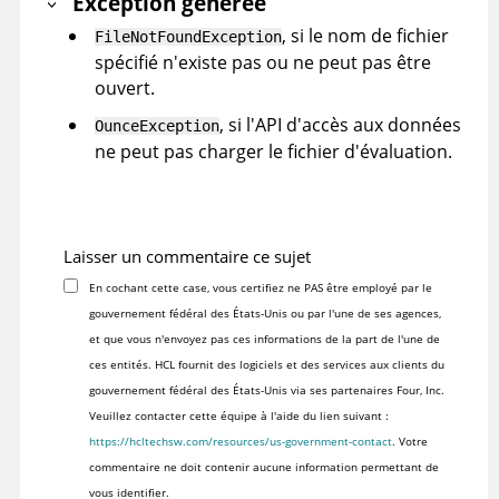
Exception générée
, si le nom de fichier
FileNotFoundException
spécifié n'existe pas ou ne peut pas être
ouvert.
, si l'API d'accès aux données
OunceException
ne peut pas charger le fichier d'évaluation.
Laisser un commentaire ce sujet
En cochant cette case, vous certifiez ne PAS être employé par le
gouvernement fédéral des États-Unis ou par l'une de ses agences,
et que vous n'envoyez pas ces informations de la part de l'une de
ces entités. HCL fournit des logiciels et des services aux clients du
gouvernement fédéral des États-Unis via ses partenaires Four, Inc.
Veuillez contacter cette équipe à l'aide du lien suivant :
https://hcltechsw.com/resources/us-government-contact
. Votre
commentaire ne doit contenir aucune information permettant de
vous identifier.