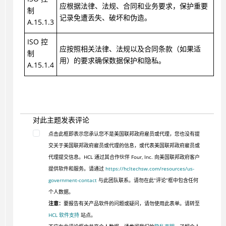
应根据法律、法规、合同和业务要求，保护重要
制
记录免遭丢失、破坏和伪造。
A.15.1.3
ISO 控
应按照相关法律、法规以及合同条款（如果适
制
用）的要求确保数据保护和隐私。
A.15.1.4
对此主题发表评论
点击此框即表示您承认您不是美国联邦政府雇员或代理，您也没有提
交关于美国联邦政府雇员或代理的信息，或代表美国联邦政府雇员或
代理提交信息。HCL 通过其合作伙伴 Four, Inc. 向美国联邦政府客户
提供软件和服务。请通过
https://hcltechsw.com/resources/us-
government-contact
与此团队联系。请勿在此“评论”框中包含任何
个人数据。
注意：
要报告有关产品软件的问题或疑问，请勿使用此表单。请转至
HCL 软件支持
站点。