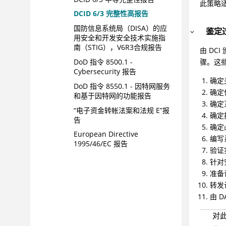
此策略
DCID 6/3 完整性高报告
国防信息系统局（DISA）的应
鉴定
用安全和开发安全技术实施指
南（STIG），V6R3合规报告
由 DCI 
骤。这
DoD 指令 8500.1 -
Cybersecurity 报告
确定
DoD 指令 8550.1 - 因特网服务
确定
和基于因特网的功能报告
确定
“电子资金转帐法案和法规 E”报
确定
告
确定
European Directive
编写
1995/46/EC 报告
验证
European Directive
针对
2002/58/EC 报告
准备
Family Educational Rights
转发
and Privacy Act (FERPA) 报告
由 
Federal Financial
对
Institutions Examination
Council (FFIEC) - Information