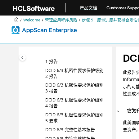
跳转到主要内容
“英国数据保护法案”报告
产品文档
Customer Suppo
“DCID 6/3 保护高级技术 IS”报
告
Welcome
管理应用程序风险
步骤 5：度量进度并获得合规性
DCID 6/3 基本可用性报告
“DCID 6/3 中等可用性”报告
DCID 6/3 高可用性报告
DC
DCID 6/3 机密性要求保护级别
1 报告
DCID 6/3 机密性要求保护级别
此报告会
2 报告
Infor
DCID 6/3 机密性要求保护级别
示的可
3 报告
性造成
DCID 6/3 机密性要求保护级别
4 报告
它为
DCID 6/3 机密性要求保护级别
5 要求
此美国
DCID 6/3 完整性基本报告
要资产
DCID 6/3 中等完整性报告