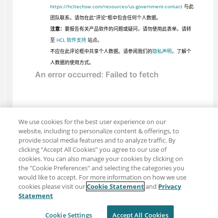
https://hcltechsw.com/resources/us-government-contact
与此
团队联系。请勿在此“评论”框中包含任何个人数据。
注意：
要报告有关产品软件的问题或疑问，请勿使用此表单。请转
至
HCL 软件支持
站点。
不应在此评论框中共享个人数据。请参阅我们的
隐私声明
，了解个
人数据的使用方式。
We use cookies for the best user experience on our
website, including to personalize content & offerings, to
provide social media features and to analyze traffic. By
clicking “Accept All Cookies” you agree to our use of
cookies. You can also manage your cookies by clicking on
the "Cookie Preferences" and selecting the categories you
would like to accept. For more information on how we use
cookies please visit our
Cookie Statement
and
Privacy
分享：电子邮件
推特
Statement
免责声明
隐私
使用条款
Cookie Settings
Accept All Cookies