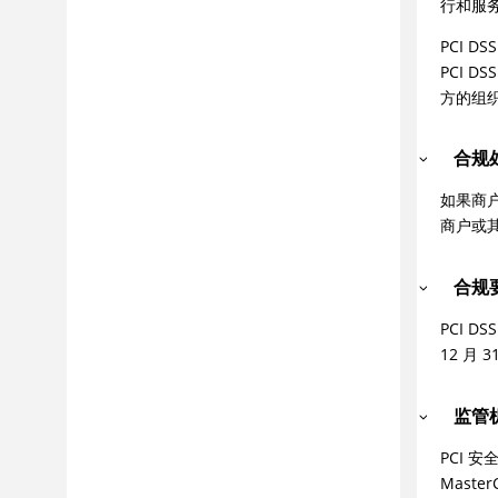
行和服务
“美国联邦条例法典第 21 章 (21
CFR) 第 11 部分”报告
PCI 
ITSG-33 行业标准报告
PCI 
行业标准报告
方的组织
故障诊断和技术支持
参考
合规
词汇表
如果商
商户或
合规
PCI DS
12 月 
监管
PCI 安
MasterC