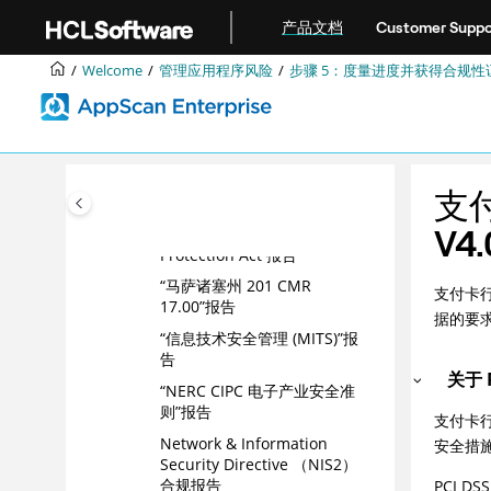
Jump to main content
联邦风险和授权管理方案
产品文档
Customer Suppo
(FedRAMP) 报告
Welcome
管理应用程序风险
步骤 5：度量进度并获得合规性
金融服务 (GLBA) 报告
Freedom of Information and
Protection of Privacy Act
(FIPPA) 报告
[US] 医疗服务 (HIPAA) 合规报
支付
告
V4
Japan's Personal Information
Protection Act 报告
“马萨诸塞州 201 CMR
支付卡行
17.00”报告
据的要
“信息技术安全管理 (MITS)”报
告
关于 P
“NERC CIPC 电子产业安全准
则”报告
支付卡行
Network & Information
安全措施
Security Directive （NIS2）
合规报告
PCI 