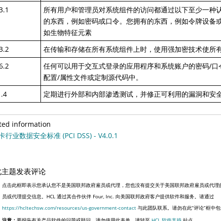
3.1
所有用户和管理员对系统组件的访问都通过以下至少一种
的东西，例如密码或口令。您拥有的东西，例如令牌设备
如生物特征元素
3.2
在传输和存储在所有系统组件上时，使用强加密技术使所
6.2
任何可以用于交互式登录的应用程序和系统账户的密码/口
配置/属性文件或定制源代码中。
.4
定期进行外部和内部渗透测试，并修正可利用的漏洞和安
ted information
行业数据安全标准 (PCI DSS) - V4.0.1
此主题发表评论
点击此框即表示您承认您不是美国联邦政府雇员或代理，您也没有提交关于美国联邦政府雇员或代理
员或代理提交信息。HCL 通过其合作伙伴 Four, Inc. 向美国联邦政府客户提供软件和服务。请通过
https://hcltechsw.com/resources/us-government-contact
与此团队联系。请勿在此“评论”框中
注意：
要报告有关产品软件的问题或疑问，请勿使用此表单。请转至
HCL 软件支持
站点。