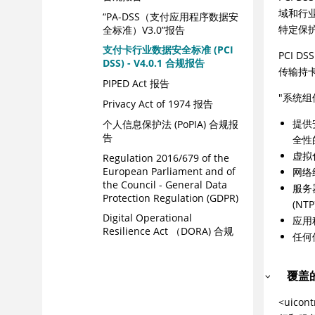
域和行
“PA-DSS（支付应用程序数据安
特定保护
全标准）V3.0”报告
支付卡行业数据安全标准 (PCI
PCI 
DSS) - V4.0.1 合规报告
传输持
PIPED Act 报告
"系统
Privacy Act of 1974 报告
提供
个人信息保护法 (PoPIA) 合规报
告
全性
虚拟
Regulation 2016/679 of the
European Parliament and of
网络
the Council - General Data
服务
Protection Regulation (GDPR)
(NTP
Digital Operational
应用
Resilience Act （DORA) 合规
任何
报告
Safe Harbor 报告
覆盖
“2002 年萨班斯法案 (SOX)”报
告
<uic