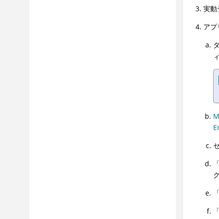
実動
アプ
M
E