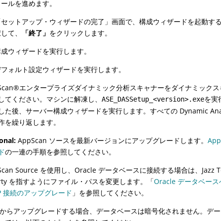
トールを進めます。
「セットアップ・ウィザードの完了」画面で、構成ウィザードを起動す
択して、
「終了」
をクリックします。
構成ウィザードを実行します。
デフォルト設定ウィザードを実行します。
Scan
®
エンタープライズダイナミック分析スキャナーをダイナミックス
してください。マシンに解凍し、
を実
ASE_DASSetup_<version>.exe
した後、サーバー構成ウィザードを実行します。すべての Dynamic Analys
作を繰り返します。
onal:
AppScan ソースを最新バージョンにアップグレードします。
Ap
ド
の一連の手順を参照してください。
Scan Source を使用し、Oracle データベースに接続する場合は、Jazz T
berty を指すようにファイル・パスを変更します。「
Oracle データベースへ
AP 接続のアップグレード
」を参照してください。
.8 からアップグレードする場合、データベースは暗号化されません。デ