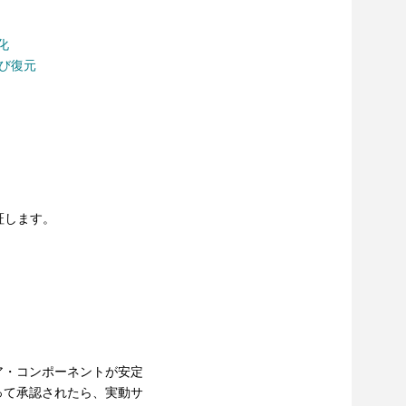
効化
よび復元
証します。
ア・コンポーネントが安定
って承認されたら、実動サ