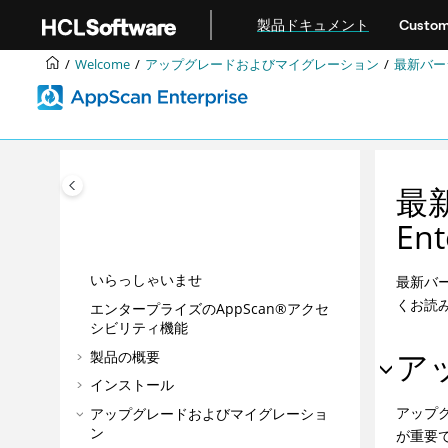
Jump to main content
製品ドキュメント
Custom
Welcome
アップグレードおよびマイグレーション
最新バージ
最新
En
いらっしゃいませ
最新バー
くお読
エンタープライズのAppScan®アクセ
シビリティ機能
製品の概要
ア
インストール
アップ
アップグレードおよびマイグレーショ
ン
が重要