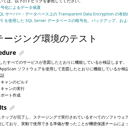
いては、以下のトピックを参照してください。
暗号化によるデータ保護
QL サーバー・データベース上の Transparent Data Encryption の有
FS を使用した SQL Server データベースの暗号化、バックアップ、お
テージング環境のテスト
edure
したすべてのサービスが意図したとおりに機能しているか検証します。
L AppScan ソフトウェアを使用して意図したとおりに機能しているか検
認証
スキャンのビルド
スキャンの実行
レポート作成
lts
ステップが完了し、ステージングで実行されているすべてのソフトウェ
能しており、実動で使用できる準備が整ったことが機密保護チームによ