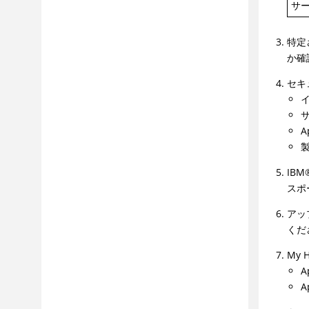
FIPS 140-2をWebSphere Liberty
サ
Profileで有効にする
AppScan Enterprise の更新での
特定
OWASP レポートの表示
か確
統合
セキ
DevOps
ベスト・プラクティス
構成
A
管理
アプリケーション・リスクの管理
IBM
スポ
トラブルシューティングおよびサポー
ト
アッ
参照
くだ
用語集
My H
A
A