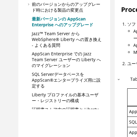
前のバージョンからのアップグレー
Proc
ド時における製品の変更点
最新バージョンの AppScan
ソフ
Enterprise へのアップグレード
A
Jazz™ Team Server から
WebSphere® Liberty への置き換え
- よくある質問
A
M
AppScan Enterprise での Jazz
Team Server ユーザーの Liberty へ
ユー
のマイグレーション
SQL Serverデータベースを
Ta
AppScan®エンタープライズ用に設
定する
Liberty プロファイルの基本ユーザ
ー・レジストリーの構成
証明書ストア内の証明書と Liberty
App
併用
SQL
Oracle データベースへの AppScan®
Source LDAP 接続のアップグレード
App