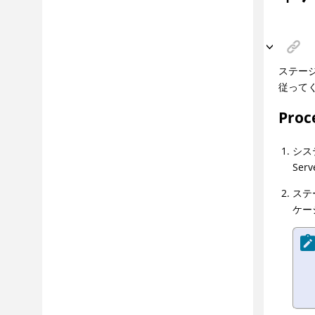
ステー
従って
Proc
システ
Ser
ステ
ケー