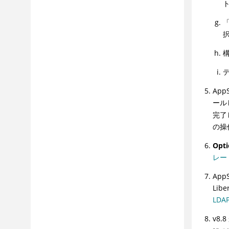
App
ール
完了
の操
Opti
レー
App
Li
LD
v8