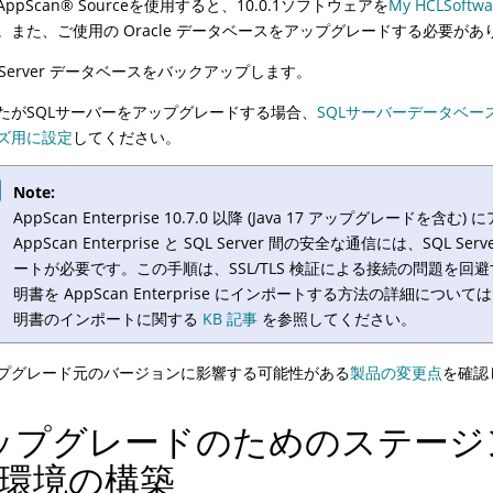
AppScan
®
Sourceを使用すると、10.0.1ソフトウェアを
My HCLSoftwa
。また、ご使用の Oracle データベースをアップグレードする必要があ
L Server データベースをバックアップします。
たがSQLサーバーをアップグレードする場合、
SQLサーバーデータベー
ズ用に設定
してください。
Note:
AppScan Enterprise 10.7.0 以降 (Java 17 アップグレードを
AppScan Enterprise と SQL Server 間の安全な通信には、SQL 
ートが必要です。この手順は、SSL/TLS 検証による接続の問題を回
明書を AppScan Enterprise にインポートする方法の詳細については、
明書のインポートに関する
KB 記事
を参照してください。
プグレード元のバージョンに影響する可能性がある
製品の変更点
を確認
ップグレードのためのステージン
) 環境の構築