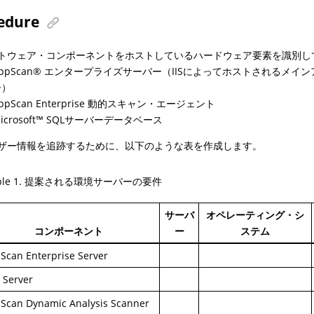
edure
トウェア・コンポーネントをホストしているハードウェア要素を識別し
ppScan
®
エンタープライズサーバー（IISによってホストされるメイ
ー）
ppScan Enterprise 動的スキャン・エージェント
icrosoft
™
SQLサーバーデータベース
ザー情報を追跡するために、以下のような表を作成します。
ble
1
.
提案される環境サーバーの要件
サーバ
オペレーティング・シ
コンポーネント
ー
ステム
Scan Enterprise Server
 Server
Scan Dynamic Analysis Scanner