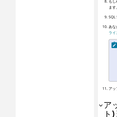
もし
ます
SQ
あな
ライ
アッ
ア
ト