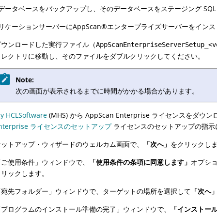
データベースをバックアップし、そのデータベースをステージング SQL S
リケーションサーバーに
AppScan
®
エンタープライズサーバーをインス
ダウンロードした実行ファイル（
AppScanEnterpriseServerSetup_<v
ィレクトリに移動し、そのファイルをダブルクリックしてください。
Note:
次の画面が表示されるまでに時間がかかる場合があります。
y HCLSoftware
(MHS) から AppScan Enterprise ライセンスをダ
nterprise ライセンスのセットアップ
ライセンスのセットアップの指示
セットアップ・ウィザードのウェルカム画面で、
「次へ」
をクリックし
「ご使用条件」ウィンドウで、
「使用条件の条項に同意します」
オプシ
クリックします。
「宛先フォルダー」ウィンドウで、ターゲットの場所を選択して
「次へ
「プログラムのインストール準備の完了」ウィンドウで、
「インストー