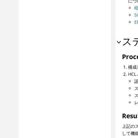
につ
S
E
ス
Proc
構成
HC
Resu
上記の
して機