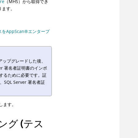
re
（MHS）から取得でき
ります。
スを
AppScan
®
エンタープ
含む) にアップグレードした後、
Server 署名者証明書のインポ
避するために必要です。証
SQL Server 署名者証
します。
グ (テス