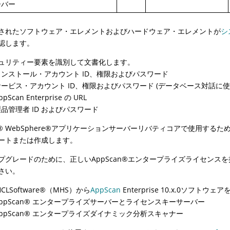
ーバー
されたソフトウェア・エレメントおよびハードウェア・エレメントが
シ
認します。
ュリティー要素を識別して文書化します。
インストール・アカウント ID、権限およびパスワード
サービス・アカウント ID、権限およびパスワード (データベース対話に使
ppScan Enterprise の URL
製品管理者 ID およびパスワード
®
WebSphere
®
アプリケーションサーバーリバティコアで使用するた
ートまたは作成します。
プグレードのために、正しい
AppScan
®
エンタープライズライセンスを
さい。
CLSoftware
®
（MHS）から
AppScan
Enterprise 10.x.0ソフト
ppScan
®
エンタープライズサーバーとライセンスキーサーバー
ppScan
®
エンタープライズダイナミック分析スキャナー