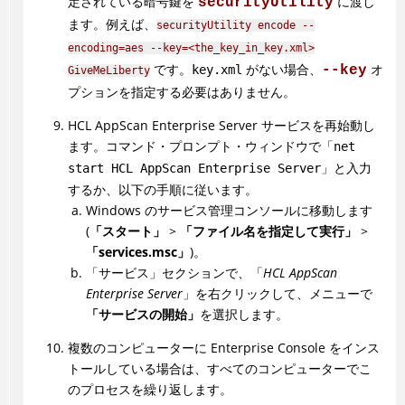
定されている暗号鍵を
に渡し
securityUtility
ます。例えば、
securityUtility encode --
encoding=aes --key=<the_key_in_key.xml>
です。
がない場合、
オ
key.xml
--key
GiveMeLiberty
プションを指定する必要はありません。
HCL AppScan Enterprise Server サービスを再始動し
ます。コマンド・プロンプト・ウィンドウで
「net
と入力
start HCL AppScan Enterprise Server」
するか、以下の手順に従います。
Windows のサービス管理コンソールに移動します
(
「スタート」
>
「ファイル名を指定して実行」
>
「services.msc」
)。
「サービス」セクションで、「
HCL AppScan
Enterprise Server
」を右クリックして、メニューで
「サービスの開始」
を選択します。
複数のコンピューターに Enterprise Console をインス
トールしている場合は、すべてのコンピューターでこ
のプロセスを繰り返します。