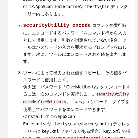
ディレク
dir>\AppScan Enterprise\Liberty\bin
トリー内にあります。
コマンドの実行時
securityUtility encode
に、エンコードするパスワードをコマンド行から入力
として指定します。引数が指定されていない場合、ツ
ールはパスワードの入力を要求するプロンプトを出し
ます。次に、ツールはエンコードされた値を出力しま
す。
ツールによって出力された値をコピーし、その値をパ
スワードに使用します。
例えば、パスワード「GiveMeLiberty」をエンコードす
るには、次のコマンドを実行します。
securityUtility
。「aes」エンコード・タイプを
encode GiveMeLiberty
使用してパスワードをエンコードできます。
<install-dir>\AppScan
ディレク
Enterprise\Liberty\usr\shared\config
トリーに
ファイルがある場合、
で指
key.xml
key.xml