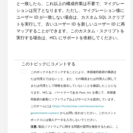
と一致したら、これ以上の構成作業は不要で、マイグレー
ションは完了となります。ただし、マイグレーション後に
ユーザー ID が一致しない場合は、カスタム SQL スクリプ
トを実行して、古いユーザー ID を新しいユーザー ID に再
マップすることができます。このカスタム・スクリプトを
実行する場合は、HCL にサポートを依頼してください。
このトピックにコメントする
このボックスをクリックすることにより、米国連邦政府の職員ま
たは代理人ではないこと、また、その職員または代理人に関して
または代理として情報を提出していないことを確認したことにな
ります。HCL は、パートナーである Four, Inc を通じて、米国連
邦政府の顧客にソフトウェアおよびサービスを提供しています。
このチームには
https://hcltechsw.com/resources/us-
government-contact
からお問い合わせください。このコメント
ボックスには個人データを入力しないでください。
注意:
製品ソフトウェアに関する問題や質問を報告するために、こ