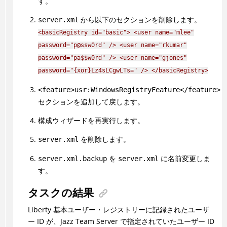
す。
から以下のセクションを削除します。
server.xml
<basicRegistry id="basic"> <user name="mlee"
password="p@ssw0rd" /> <user name="rkumar"
password="pa$$w0rd" /> <user name="gjones"
password="{xor}Lz4sLCgwLTs=" /> </basicRegistry>
<feature>usr:WindowsRegistryFeature</feature>
セクションを追加して戻します。
構成ウィザードを再実行します。
を削除します。
server.xml
を
に名前変更しま
server.xml.backup
server.xml
す。
タスクの結果
Liberty 基本ユーザー・レジストリーに記録されたユーザ
ー ID が、Jazz Team Server で指定されていたユーザー ID