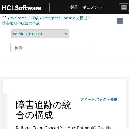
メインコンテンツにジャンプ
製品ドキュメント
Welcome
構成
Enterprise Console の構成
障害追跡の統合の構成
フィードバックへ移動
障害追跡の統
合の構成
Rational Team Concert
™
または
Rational
®
Quality