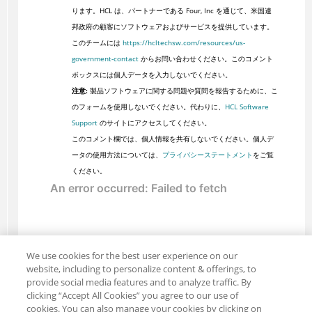
ります。HCL は、パートナーである Four, Inc を通じて、米国連
邦政府の顧客にソフトウェアおよびサービスを提供しています。
このチームには
https://hcltechsw.com/resources/us-
government-contact
からお問い合わせください。このコメント
ボックスには個人データを入力しないでください。
注意:
製品ソフトウェアに関する問題や質問を報告するために、こ
のフォームを使用しないでください。代わりに、
HCL Software
Support
のサイトにアクセスしてください。
このコメント欄では、個人情報を共有しないでください。個人デ
ータの使用方法については、
プライバシーステートメント
をご覧
ください。
We use cookies for the best user experience on our
website, including to personalize content & offerings, to
provide social media features and to analyze traffic. By
clicking “Accept All Cookies” you agree to our use of
cookies. You can also manage your cookies by clicking on