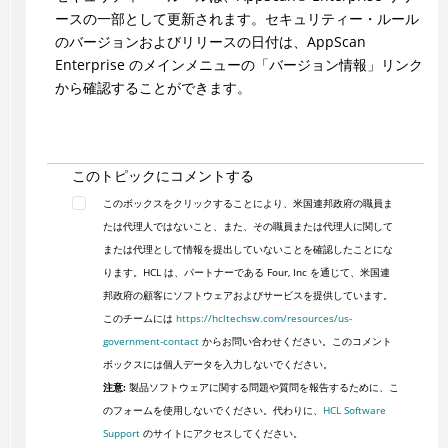
ースの一部として更新されます。セキュリティー・ルール
のバージョンおよびリリースの日付は、AppScan
Enterprise のメインメニューの「バージョン情報」リンク
から確認することができます。
このトピックにコメントする
このボックスをクリックすることにより、米国連邦政府の職員ま
たは代理人ではないこと、また、その職員または代理人に関して
または代理として情報を提出していないことを確認したことにな
ります。HCL は、パートナーである Four, Inc を通じて、米国連
邦政府の顧客にソフトウェアおよびサービスを提供しています。
このチームには
https://hcltechsw.com/resources/us-
government-contact
からお問い合わせください。このコメント
ボックスには個人データを入力しないでください。
注意:
製品ソフトウェアに関する問題や質問を報告するために、こ
のフォームを使用しないでください。代わりに、
HCL Software
Support
のサイトにアクセスしてください。