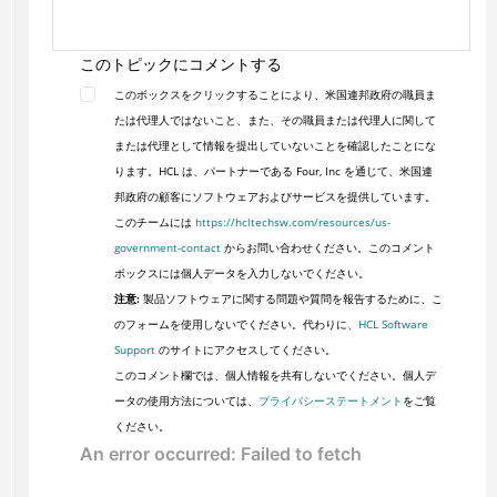
このトピックにコメントする
このボックスをクリックすることにより、米国連邦政府の職員ま
たは代理人ではないこと、また、その職員または代理人に関して
または代理として情報を提出していないことを確認したことにな
ります。HCL は、パートナーである Four, Inc を通じて、米国連
邦政府の顧客にソフトウェアおよびサービスを提供しています。
このチームには
https://hcltechsw.com/resources/us-
government-contact
からお問い合わせください。このコメント
ボックスには個人データを入力しないでください。
注意:
製品ソフトウェアに関する問題や質問を報告するために、こ
のフォームを使用しないでください。代わりに、
HCL Software
Support
のサイトにアクセスしてください。
このコメント欄では、個人情報を共有しないでください。個人デ
ータの使用方法については、
プライバシーステートメント
をご覧
ください。