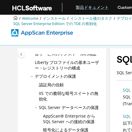
メインコンテンツにジャンプ
インストール・タスク
製品ドキュメント
Custom
サイレント・モードでの HCL
AppScan Enterprise のインストール
Welcome
インストール
インストール後のタスク
デプロイ
SQL Server Enterprise Edition での TDE の有効化
インストール後のタスク
ポストインストール・チェックリ
スト
エージェント・サービスおよび警
告サービスのインストールの検証
SQ
Liberty プロファイルの基本ユーザ
ー・レジストリーの構成
SQL 
デプロイメントの保護
認証局の信頼
SQL
IIS での脆弱な暗号スイートの無
SQ
効化
(Tr
SQL Server データベースの保護
AppScan® Enterprise から
SQL
SQL Server への接続の保護
以下
れて
暗号化によるデータ保護