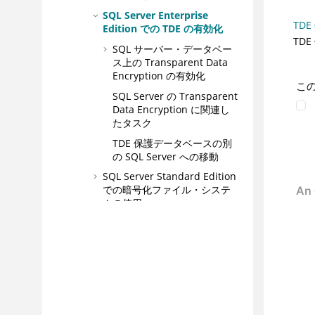
SQL Server Enterprise
TD
Edition での TDE の有効化
TD
SQL サーバー・データベー
ス上の Transparent Data
Encryption の有効化
こ
SQL Server の Transparent
Data Encryption に関連し
たタスク
TDE 保護データベースの別
の SQL Server への移動
SQL Server Standard Edition
での暗号化ファイル・システ
ムの使用
FIPS 140-2 および NIST SP800-
131a セキュリティー標準のサポー
ト
Common Access Card (CAC) によ
る認証
拡張インストールのシナリオ