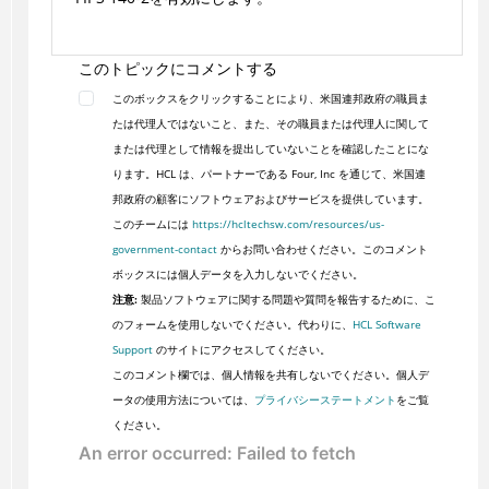
このトピックにコメントする
このボックスをクリックすることにより、米国連邦政府の職員ま
たは代理人ではないこと、また、その職員または代理人に関して
または代理として情報を提出していないことを確認したことにな
ります。HCL は、パートナーである Four, Inc を通じて、米国連
邦政府の顧客にソフトウェアおよびサービスを提供しています。
このチームには
https://hcltechsw.com/resources/us-
government-contact
からお問い合わせください。このコメント
ボックスには個人データを入力しないでください。
注意:
製品ソフトウェアに関する問題や質問を報告するために、こ
のフォームを使用しないでください。代わりに、
HCL Software
Support
のサイトにアクセスしてください。
このコメント欄では、個人情報を共有しないでください。個人デ
ータの使用方法については、
プライバシーステートメント
をご覧
ください。