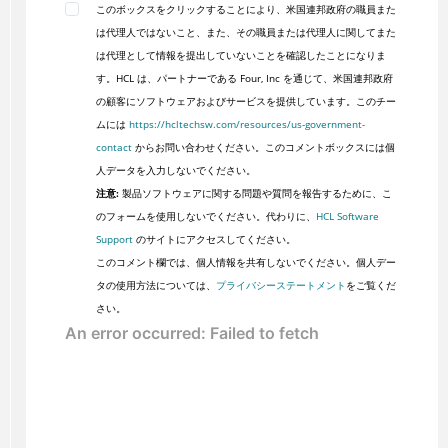
このボックスをクリックすることにより、米国連邦政府の職員また
は代理人ではないこと、また、その職員または代理人に関してまた
は代理として情報を提出していないことを確認したことになりま
す。HCL は、パートナーである Four, Inc を通じて、米国連邦政府
の顧客にソフトウェアおよびサービスを提供しています。このチー
ムには
https://hcltechsw.com/resources/us-government-
contact
からお問い合わせください。このコメントボックスには個
人データを入力しないでください。
注意:
製品ソフトウェアに関する問題や質問を報告するために、こ
のフォームを使用しないでください。代わりに、
HCL Software
Support
のサイトにアクセスしてください。
このコメント欄では、個人情報を共有しないでください。個人デー
タの使用方法については、
プライバシーステートメント
をご覧くだ
さい。