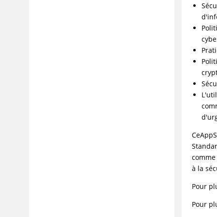
Sécu
d'in
Poli
cybe
Prat
Poli
cryp
Sécu
L'ut
comm
d'ur
CeAppSc
Standar
comme l
à la sé
Pour plu
Pour pl