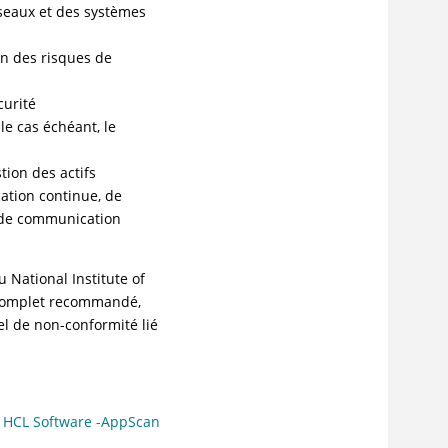
éseaux et des systèmes
on des risques de
curité
le cas échéant, le
tion des actifs
cation continue, de
s de communication
 National Institute of
 complet recommandé,
el de non-conformité lié
:
HCL Software -AppScan