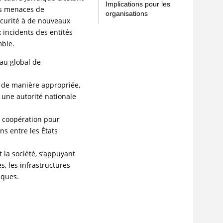
Implications pour les
des menaces de
organisations
écurité à de nouveaux
x incidents des entités
mble.
eau global de
s de manière appropriée,
une autorité nationale
e coopération pour
ns entre les États
 la société, s’appuyant
es, les infrastructures
iques.