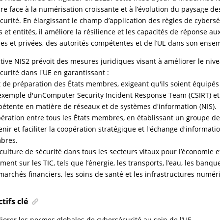
ire face à la numérisation croissante et à l’évolution du paysage 
curité. En élargissant le champ d’application des règles de cybers
s et entités, il améliore la résilience et les capacités de réponse au
es et privées, des autorités compétentes et de l’UE dans son ense
ctive NIS2 prévoit des mesures juridiques visant à améliorer le niv
curité dans l'UE en garantissant :
at de préparation des États membres, exigeant qu'ils soient équipé
exemple d'unComputer Security Incident Response Team (CSIRT) et 
étente en matière de réseaux et de systèmes d'information (NIS).
ération entre tous les États membres, en établissant un groupe d
enir et faciliter la coopération stratégique et l'échange d'informatio
bres.
culture de sécurité dans tous les secteurs vitaux pour l’économie et
ement sur les TIC, tels que l’énergie, les transports, l’eau, les banqu
marchés financiers, les soins de santé et les infrastructures numér
tifs clé
iorer les normes globales de cybersécurité au sein de l’UE.