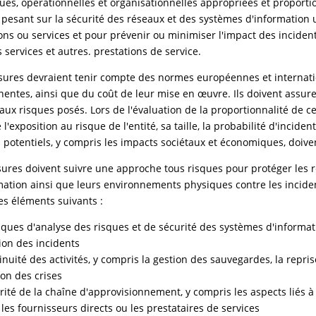
ues, opérationnelles et organisationnelles appropriées et proporti
 pesant sur la sécurité des réseaux et des systèmes d'information u
ons ou services et pour prévenir ou minimiser l'impact des incident
s services et autres. prestations de service.
ures devraient tenir compte des normes européennes et internatio
inentes, ainsi que du coût de leur mise en œuvre. Ils doivent assur
aux risques posés. Lors de l'évaluation de la proportionnalité de c
 l'exposition au risque de l'entité, sa taille, la probabilité d'inciden
 potentiels, y compris les impacts sociétaux et économiques, doive
ures doivent suivre une approche tous risques pour protéger les r
mation ainsi que leurs environnements physiques contre les inciden
es éléments suivants :
tiques d'analyse des risques et de sécurité des systèmes d'informa
ion des incidents
inuité des activités, y compris la gestion des sauvegardes, la reprise
ion des crises
rité de la chaîne d'approvisionnement, y compris les aspects liés à 
 les fournisseurs directs ou les prestataires de services