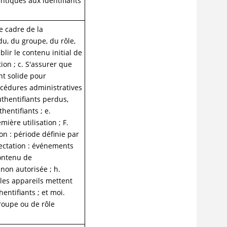
entiques aux identifiants
le cadre de la
vidu, du groupe, du rôle,
blir le contenu initial de
tion ; c. S'assurer que
t solide pour
rocédures administratives
authentifiants perdus,
entifiants ; e.
ière utilisation ; F.
on : période définie par
fectation : événements
contenu de
 non autorisée ; h.
 les appareils mettent
entifiants ; et moi.
roupe ou de rôle