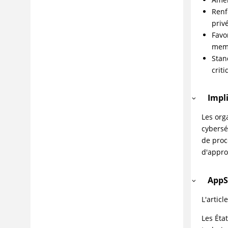
(PoPIA)
Renf
Règlement 2016/679 du
priv
Parlement européen et du
Favo
Conseil - Règlement général
memb
sur la protection des
Stan
données (RGPD)
criti
Digital Operational
Resilience Act (DORA)
Rapport de conformité
Impl
Rapport Safe Harbor
Les org
Rapport Sarbanes-Oxley Act
cybersé
(SOX) de 2002
de proc
Rapport Title 21 Code of
d'appro
Federal Regulations (21 CFR)
Part 11
AppS
Rapport sur la norme
industrielle ITSG-33
L'artic
Rapports sur les normes de
l'industrie
Les Éta