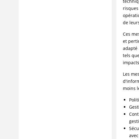
Traitement des incidents et support
techniq
risques
Référence
opérati
Glossaire
de leur
Ces mes
et pert
adapté 
tels que
impacts
Les mes
d'infor
moins l
Poli
Gest
Cont
gest
Sécu
avec