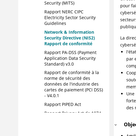
Security (MITS)
pour fa
Rapport NERC CIPC
cybersé
Electricity Sector Security
secteur
Guidelines
publiqu
Network & Information
Security Directive (NIS2)
La dire
Rapport de conformité
cybersé
l'ét
Rapport PA-DSS (Payment
Application Data Security
par 
Standard) v3.0
comp
Rapport de conformité à la
Coop
norme de sécurité des
sout
données de l'industrie des
mem
cartes de paiement (PCI DSS)
Une 
- V4.0.1
fort
Rapport PIPED Act
des 
Rapport Privacy Act de 1974
Rapport de conformité à la
Objec
Loi sur la protection des
renseignements personnels
Amél