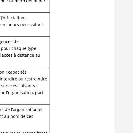
tion : numéro défini par
[Affectation :
clencheurs nécessitant
igences de
e pour chaque type
d’accès à distance au
on : capacités
. Interdire ou restreindre
u services suivants :
par l'organisation, ports
rs de l’organisation et
ant au nom de ces