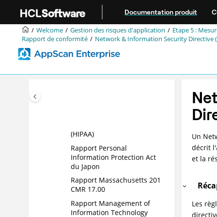
Security Management Act
Aller au contenu principal
Documentation produit
C
(FISMA)
Rapport FedRAMP (Federal
Welcome
Gestion des risques d'application
Etape 5 : Mesur
Risk and Authorization
Rapport de conformité
Network & Information Security Directive 
Management Program)
Rapport Services financiers
(GLBA)
Rapport Freedom of
Net
Information and Protection
of Privacy Act (FIPPA)
Dir
Rapport de conformité des
services de santé [US]
(HIPAA)
Un Netw
décrit 
Rapport Personal
Information Protection Act
et la r
du Japon
Rapport Massachusetts 201
Récap
CMR 17.00
Rapport Management of
Les règ
Information Technology
directi