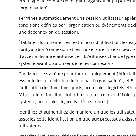
et/ou type de compte défini par l'organisation] à [Affecta
l'organisation].
Terminez automatiquement une session utilisateur après 
conditions définies par l'organisation ou événements dé
une déconnexion de session].
Établir et documenter les restrictions d'utilisation, les ex
configuration/connexion et les conseils de mise en œuvr
d'accès à distance autorisé ; et B. Autorisez chaque type 
système avant d’autoriser de telles connexions.
Configurer le système pour fournir uniquement [Affectati
essentielles à la mission définie par l'organisation] ; et B
l'utilisation des fonctions, ports, protocoles, logiciels et/o
[Affectation : fonctions interdites ou restreintes définies 
système, protocoles, logiciels et/ou services].
Identifiez et authentifiez de manière unique les utilisateu
associez cette identification unique aux processus agiss
utilisateurs.