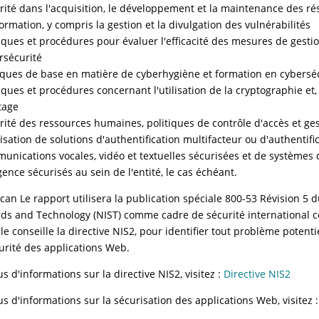
rité dans l'acquisition, le développement et la maintenance des r
formation, y compris la gestion et la divulgation des vulnérabilités
tiques et procédures pour évaluer l'efficacité des mesures de gesti
rsécurité
iques de base en matière de cyberhygiène et formation en cybersé
tiques et procédures concernant l'utilisation de la cryptographie et, 
tage
rité des ressources humaines, politiques de contrôle d'accès et ges
ilisation de solutions d'authentification multifacteur ou d'authentifi
unications vocales, vidéo et textuelles sécurisées et de système
gence sécurisés au sein de l'entité, le cas échéant.
an Le rapport utilisera la publication spéciale 800-53 Révision 5 du
ds and Technology (NIST) comme cadre de sécurité international
e conseille la directive NIS2, pour identifier tout problème potenti
curité des applications Web.
s d'informations sur la directive NIS2, visitez :
Directive NIS2
us d'informations sur la sécurisation des applications Web, visitez 