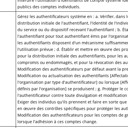
Interdire l'utilisation d'identifiants de compte système id
publics des comptes individuels.
Gérez les authentificateurs système en : a. Vérifier, dans 
distribution initiale de l'authentifiant, l'identité de l'indi
du service ou du dispositif recevant l'authentifiant ; b. Éta
l'authentifiant pour tout authentifiant émis par l'organisa
les authentifiants disposent d'un mécanisme suffisammen
l'utilisation prévue ; d. Établir et mettre en œuvre des p
pour la distribution initiale des authentifiants, pour les 
compromis ou endommagés, et pour la révocation des auth
Modification des authentificateurs par défaut avant la prem
Modification ou actualisation des authentifiants [Affectati
l'organisation par type d'authentificateur] ou lorsque [Af
définis par l'organisation] se produisent ; g. Protéger le 
l'authentificateur contre toute divulgation et modification
Exiger des individus qu'ils prennent et faire en sorte que
en œuvre des contrôles spécifiques pour protéger les auth
Modification des authentificateurs pour les comptes de g
lorsque l'adhésion à ces comptes change.