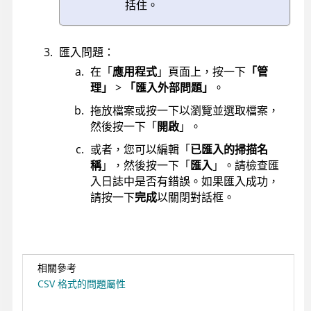
括住。
匯入問題：
在「
應用程式
」頁面上，按一下
「管
理」
>
「匯入外部問題」
。
拖放檔案或按一下以瀏覽並選取檔案，
然後按一下「
開啟
」。
或者，您可以編輯「
已匯入的掃描名
稱
」，然後按一下「
匯入
」。請檢查匯
入日誌中是否有錯誤。如果匯入成功，
請按一下
完成
以關閉對話框。
相關參考
CSV 格式的問題屬性