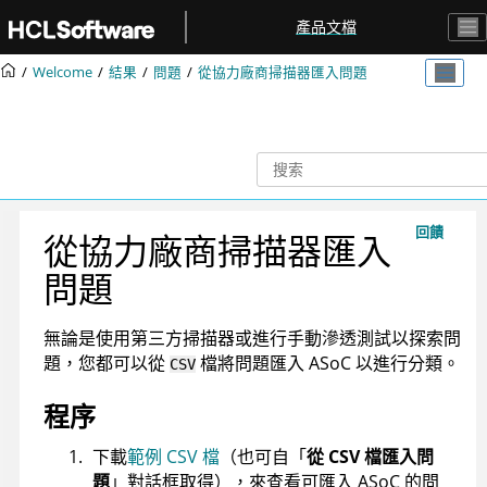
跳转到主要内容
產品文檔
Welcome
結果
問題
從協力廠商掃描器匯入問題
回饋
從協力廠商掃描器匯入
問題
無論是使用第三方掃描器或進行手動滲透測試以探索問
題，您都可以從
檔將問題匯入
ASoC
以進行分類。
CSV
程序
下載
範例 CSV 檔
（也可自「
從 CSV 檔匯入問
題
」對話框取得），來查看可匯入
ASoC
的問