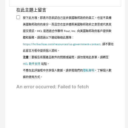
在此主題上留言
按下此方塊，即表示您承認自己並非美國聯邦政府的員工，也並不具備
美國聯邦政府的身分，而且您也並非遵照美國聯邦政府之意思或代表其
提交資訊。HCL 是透過合作夥伴 Four, Inc. 向美國聯邦政府客戶提供軟
體和服務。請透過以下連結聯絡此團隊：
https://hcltechsw.com/resources/us-government-contact
. 請不要在
此留言方框中提供個人資料。
注意：
要報告有關產品軟件的問題或疑問，請勿使用此表單。請轉至
HCL 軟件支持
站點。
不應在此評論框中共享個人數據。請參閱我們的
隱私聲明
，了解個人數
據的使用方式。