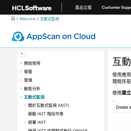
跳转到主要内容
產品文檔
Customer Supp
Welcome
互動式監視
互動式
開始使用
導覽
使用應用
管理
理程序是
動態分析
使用
建立
互動式監視
關於互動式監視 (IAST)
啟動 IAST 階段作業
部署 IAST
使用 IAST 代理程式執行 OWASP