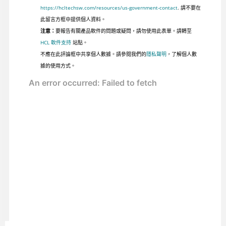
https://hcltechsw.com/resources/us-government-contact
. 請不要在
此留言方框中提供個人資料。
注意：
要報告有關產品軟件的問題或疑問，請勿使用此表單。請轉至
HCL 軟件支持
站點。
不應在此評論框中共享個人數據。請參閱我們的
隱私聲明
，了解個人數
據的使用方式。