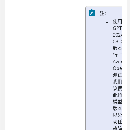
注：
使用
GPT-4o
2024-
08-06
版本进
行了
Azure
OpenAI
测试。
我们建
议使用
此特定
模型和
版本，
以免出
现任何
故障。