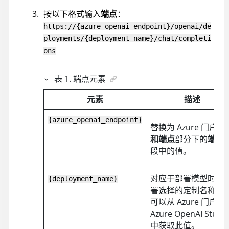
按以下格式输入
端点
：
https://{azure_openai_endpoint}/openai/de
ployments/{deployment_name}/chat/completi
ons
表
1
.
端点元素
元素
描述
{azure_openai_endpoint}
替换为 Azure 门户
密
和端点
部分下的
端点
段中的值。
对应于部署模型时为
{deployment_name}
署选择的定制名称。
可以从 Azure 门户的
Azure OpenAI Studi
中获取此值。