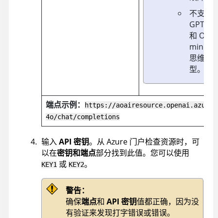
不支持
GPT-5
和 O4-
mini 等
思维模
型。
端点示例：
https://aoairesource.openai.azure.
4o/chat/completions
输入
API 密钥
。从 Azure 门户检查资源时，可
以在
密钥和端点
部分找到此值。您可以使用
或
。
KEY1
KEY2
警告：
确保
端点
和
API 密钥
值都正确，因为没
有验证来发现打字错误或错误。