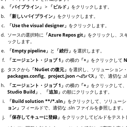
「パイプライン」
>
「ビルド」
をクリックします。
「新しいパイプライン」
をクリックします。
「Use the visual designer」
をクリックします。
ソースの選択時に
「Azure Repos git」
をクリックし、ス
ックします。
「Empty pipeline」
と
「続行」
を選択します。
「エージェント・ジョブ 1」
の横の
「+」
をクリックして
N
タスクから
「NuGet の復元」
を選択し、ソリューション
packages.config、project.json へのパス」
で、適切な .
「エージェント・ジョブ 1」
の横の
「+」
をクリックして、
Studio Build」
、
「追加」
の順にクリックします。
「Build solution **/*.sln」
をクリックして、ソリューシ
ョン」
フィールドで、適切な .sln ファイルを参照します。
「保存してキューに登録」
をクリックしてビルドをテスト