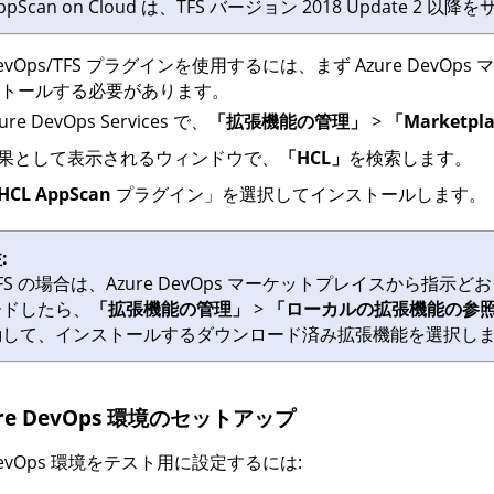
ppScan on Cloud
は、TFS バージョン 2018 Update 2 以
 DevOps/TFS プラグインを使用するには、まず Azure D
トールする必要があります。
ure DevOps Services で、
「拡張機能の管理」
>
「Marketpl
果として表示されるウィンドウで、
「HCL」
を検索します。
HCL AppScan
プラグイン」を選択してインストールします。
:
FS の場合は、Azure DevOps マーケットプレイスから
ードしたら、
「拡張機能の管理」
>
「ローカルの拡張機能の参
動して、インストールするダウンロード済み拡張機能を選択し
ure DevOps 環境のセットアップ
 DevOps 環境をテスト用に設定するには: