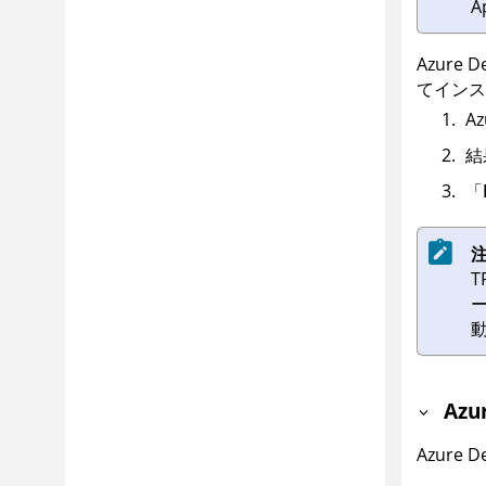
A
Azure
てインス
Az
結
「
注
T
Az
Azure