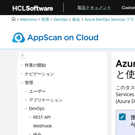
メインコンテンツにジャンプ
製品ドキュメント
Custom
Welcome
管理
DevOps
統合
Azure DevOps Servi
Az
作業の開始
と
ナビゲーション
管理
このタスク
ユーザー
Servic
アプリケーション
(Azure
DevOps
注
REST API
A
Webhook
統合