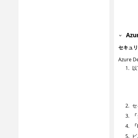
Az
セキュリ
Azur
以
セ
「
「H
ビ