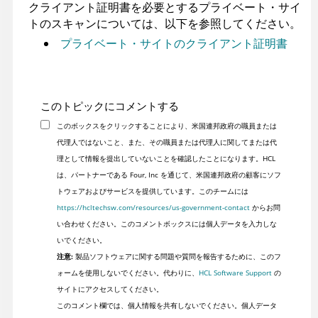
クライアント証明書を必要とするプライベート・サイ
トのスキャンについては、以下を参照してください。
プライベート・サイトのクライアント証明書
このトピックにコメントする
このボックスをクリックすることにより、米国連邦政府の職員または
代理人ではないこと、また、その職員または代理人に関してまたは代
理として情報を提出していないことを確認したことになります。HCL
は、パートナーである Four, Inc を通じて、米国連邦政府の顧客にソフ
トウェアおよびサービスを提供しています。このチームには
https://hcltechsw.com/resources/us-government-contact
からお問
い合わせください。このコメントボックスには個人データを入力しな
いでください。
注意:
製品ソフトウェアに関する問題や質問を報告するために、このフ
ォームを使用しないでください。代わりに、
HCL Software Support
の
サイトにアクセスしてください。
このコメント欄では、個人情報を共有しないでください。個人データ